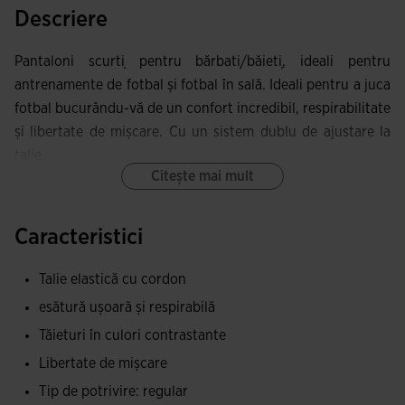
Descriere
Pantaloni scurți pentru bărbați/băieți, ideali pentru
antrenamente de fotbal și fotbal în sală. Ideali pentru a juca
fotbal bucurându-vă de un confort incredibil, respirabilitate
și libertate de mișcare. Cu un sistem dublu de ajustare la
talie.
Citește mai mult
Acești pantaloni scurți au o talie elastică care se adaptează
formei fizice a sportivului și are un efect de fixare, și șireturi
Caracteristici
interioare care reglează această ajustare. Cu mici
deschideri pe partea laterală de jos care au ca scop
Talie elastică cu cordon
creșterea lungimii pasului și optimizarea libertății de
esătură ușoară și respirabilă
mișcare.
Tăieturi în culori contrastante
Sunt confecționați dintr-un material ușor care
Libertate de mișcare
capilarizează transpirația pentru a menține respirabilitatea
Tip de potrivire: regular
și pielea uscată în orice moment. Sunt pantaloni scurți