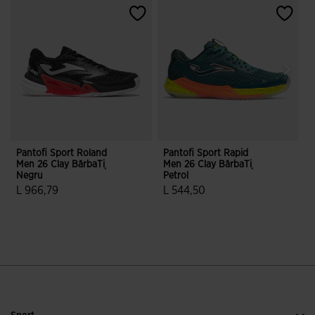
Pantofi Sport Roland
Pantofi Sport Rapid
G
Men 26 Clay BărbaȚi
Men 26 Clay BărbaȚi
2
Negru
Petrol
L 966,79
L 544,50
L
4,7 din 5 evaluări ale clienților
4 din 5 evaluări ale clienților