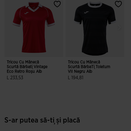
Tricou Cu Mânecă
Tricou Cu Mânecă
G
Scurtă Bărbați Vintage
Scurtă BărbaȚi Toletum
T
Eco Retro Roșu Alb
VII Negru Alb
A
L 233,53
L 194,81
4,3 din 5 evaluări ale clienților
4,1 din 5 evaluări ale clienților
S-ar putea să-ți și placă