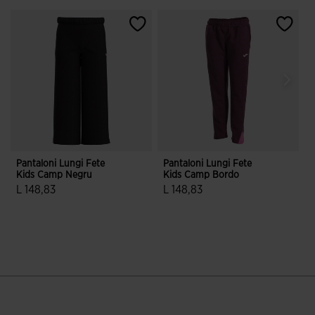
Pantaloni Lungi Fete
Pantaloni Lungi Fete
H
Kids Camp Negru
Kids Camp Bordo
C
L 148,83
L 148,83
L
3,6 din 5 evaluări ale clienților
4,2 din 5 evaluări ale clienților