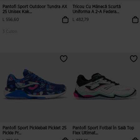
Pantofi Sport Outdoor Tundra AX
Tricou Cu Mânecă Scurtă
25 Unisex Kak...
Uniforma A 2-A Federa...
L 556,60
L 482,79
3 Culori
5 din 5 evaluări ale clienților
4,7 din 5 evaluări ale clienților
Pantofi Sport Pickleball Picklet 25
Pantofi Sport Fotbal În Sală Top
Pickle Pr...
Flex Ultimat...