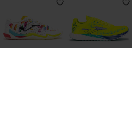
Pantofi Sport Fotbal În Sală Top
Pantofi Sport Alergare R.4000 26
Flex Ultimate 26 Graffiti Indoor
Unisex Galben Fosforescent
Multicolor
L 810,70
L 684,86
2 Culori