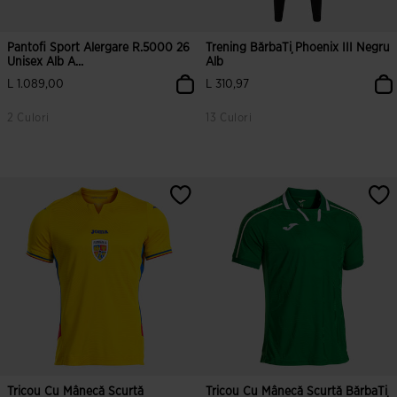
Pantofi Sport Alergare R.5000 26
Trening BărbaȚi Phoenix III Negru
Unisex Alb A...
Alb
L 1.089,00
L 310,97
2 Culori
13 Culori
4,9 din 5 evaluări ale clienților
3,3 din 5 evaluări ale clienților
Tricou Cu Mânecă Scurtă
Tricou Cu Mânecă Scurtă BărbaȚi