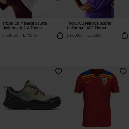
Tricou Cu Mânecă Scurtă
Tricou Cu Mânecă Scurtă
Uniforma A 2-A Torino...
Uniforma 1 ACF Fioren...
-
-
L 660,66
L 738,10
L 660,66
L 738,10
4,6 din 5 evaluări ale clienților
3,2 din 5 evaluări ale clienților