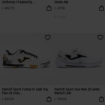
Uniforma 1 FederaȚia ...
Verde Alb
L 482,79
L 237,16
6 Culori
3,6 din 5 evaluări ale clienților
3,1 din 5 evaluări ale clienților
Pantofi Sport Fotbal În Sală Top
Pantofi Sport Ace Men 25 Iarbă
Flex 24 Indo...
BărbaȚi Alb
L 423,50
L 798,60