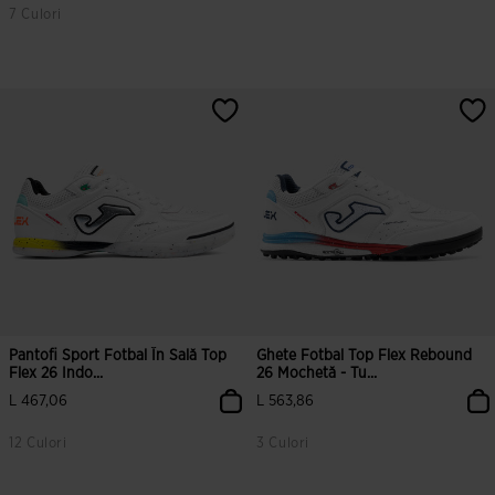
7 Culori
5 din 5 evaluări ale clienților
4,7 din 5 evaluări ale clienților
Pantofi Sport Fotbal În Sală Top
Ghete Fotbal Top Flex Rebound
Flex 26 Indo...
26 Mochetă - Tu...
L 467,06
L 563,86
12 Culori
3 Culori