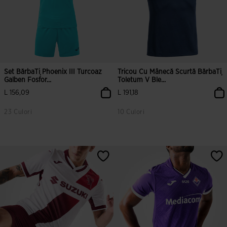
Set BărbaȚi Phoenix III Turcoaz
Tricou Cu Mânecă Scurtă BărbaȚi
Galben Fosfor...
Toletum V Ble...
L 156,09
L 191,18
23 Culori
10 Culori
5 din 5 evaluări ale clienților
5 din 5 evaluări ale clienților