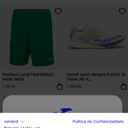
5 din 5 evaluări ale clienților
3,5 din 5 evaluări ale clienților
Pantaloni Lungi Pană BărbaȚi
Pantofi Sport Alergare R.4000 26
Nobel Verde
Unisex Alb A...
L 89,54
L 684,86
16 Culori
2 Culori
4,7 din 5 evaluări ale clienților
3,8 din 5 evaluări ale clienților
română
Politica de Confidențialitate