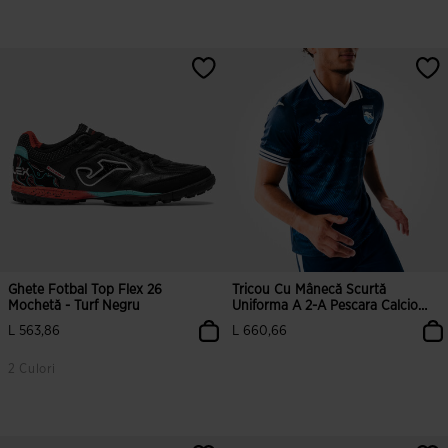
4,5 din 5 evaluări ale clienților
3,8 din 5 evaluări ale clienților
Ghete Fotbal Top Flex 26
Tricou Cu Mânecă Scurtă
Mochetă - Turf Negru
Uniforma A 2-A Pescara Calcio
1936 26/27
L 563,86
L 660,66
2 Culori