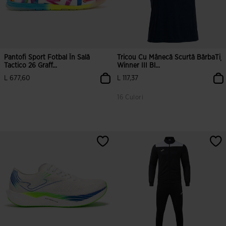
Pantofi Sport Fotbal În Sală
Tricou Cu Mânecă Scurtă BărbaȚi
Tactico 26 Graff...
Winner III Bl...
L 677,60
L 117,37
16 Culori
3,4 din 5 evaluări ale clienților
5 din 5 evaluări ale clienților