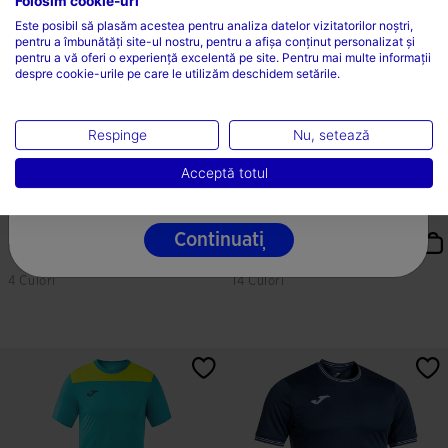
Folosim cookie-uri
ALEGEȚI ȚARA ȘI LIMBA
Este posibil să plasăm acestea pentru analiza datelor vizitatorilor noștri,
pentru a îmbunătăți site-ul nostru, pentru a afișa conținut personalizat și
Țară
pentru a vă oferi o experiență excelentă pe site. Pentru mai multe informații
despre cookie-urile pe care le utilizăm deschidem setările.
România
Limbă
Respinge
Nu, setează
Română
Acceptă totul
Ghete Fotbal Top Flex 21 Mochetă
Rucsac BărbaȚi Lider Verde
- Turf Negru
Negru
Continuați
L 453,75
L 233,53
4 Culori
14 Culori
3,9 din 5 evaluări ale clienților
4,5 din 5 evaluări ale clienților