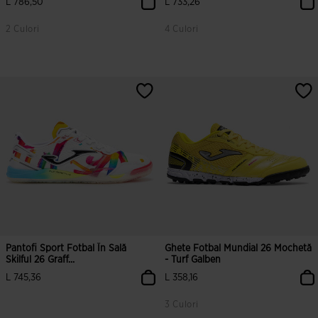
L 786,50
L 733,26
2 Culori
4 Culori
5 din 5 evaluări ale clienților
3,9 din 5 evaluări ale clienților
Pantofi Sport Fotbal În Sală
Ghete Fotbal Mundial 26 Mochetă
Skilful 26 Graff...
- Turf Galben
L 745,36
L 358,16
3 Culori