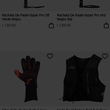
Racheta De Padel Hyper Pro Sft
Racheta De Padel Hyper Pro Hrd
Verde Negru
Negru Bej
L 1.397,55
L 1.397,55
5 din 5 evaluări ale clienților
3,2 din 5 evaluări ale clienților