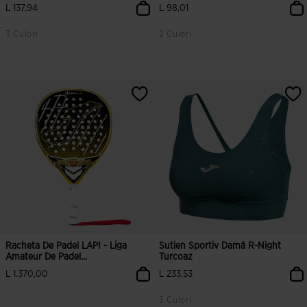
L 137,94
L 98,01
3 Culori
2 Culori
3,1 din 5 evaluări ale clienților
5 din 5 evaluări ale clienților
Racheta De Padel LAPI - Liga
Sutien Sportiv Damă R-Night
Amateur De Padel...
Turcoaz
L 1.370,00
L 233,53
3 Culori