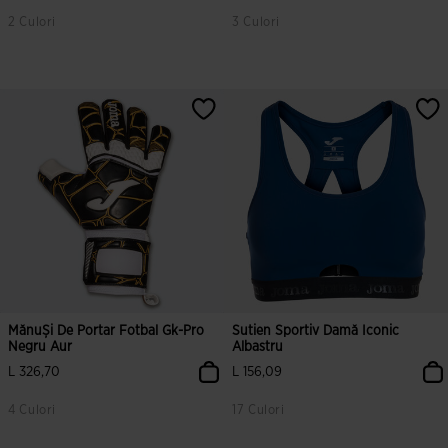
2 Culori
3 Culori
4,4 din 5 evaluări ale clienților
5 din 5 evaluări ale clienților
MănuȘi De Portar Fotbal Gk-Pro
Sutien Sportiv Damă Iconic
Negru Aur
Albastru
L 326,70
L 156,09
4 Culori
17 Culori