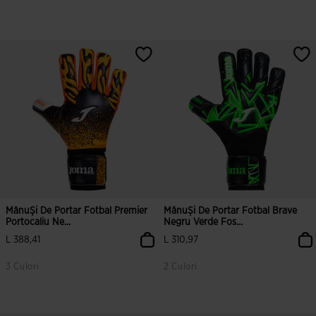
5 din 5 evaluări ale clienților
4,1 din 5 evaluări ale clienților
MănuȘi De Portar Fotbal Premier
MănuȘi De Portar Fotbal Brave
Portocaliu Ne...
Negru Verde Fos...
L 388,41
L 310,97
3 Culori
2 Culori