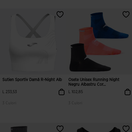
5 din 5 evaluări ale clienților
4,6 din 5 evaluări ale clienților
Sutien Sportiv Damă R-Night Alb
Osete Unisex Running Night
Negru Albastru Cor...
L 233,53
L 102,85
3 Culori
3 Culori
5 din 5 evaluări ale clienților
4,6 din 5 evaluări ale clienților