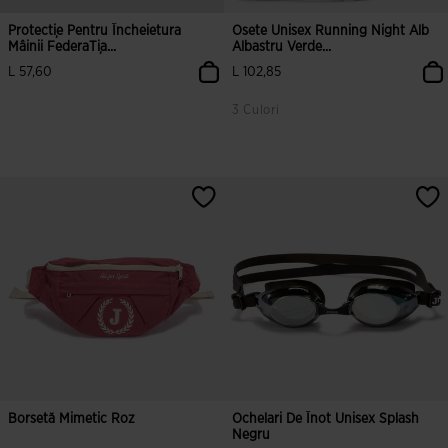
Protecție Pentru Încheietura
Osete Unisex Running Night Alb
Mâinii FederaȚia...
Albastru Verde...
L 57,60
L 102,85
3 Culori
4,1 din 5 evaluări ale clienților
5 din 5 evaluări ale clienților
Borsetă Mimetic Roz
Ochelari De Înot Unisex Splash
Negru