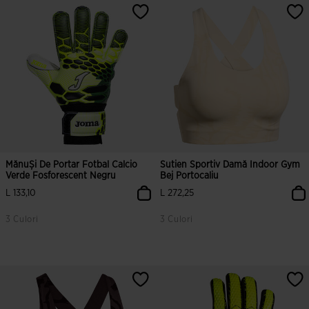
5 din 5 evaluări ale clienților
5 din 5 evaluări ale clienților
MănuȘi De Portar Fotbal Calcio
Sutien Sportiv Damă Indoor Gym
Verde Fosforescent Negru
Bej Portocaliu
L 133,10
L 272,25
3 Culori
3 Culori