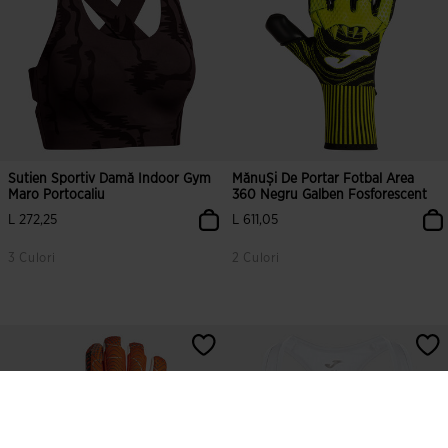
Sutien Sportiv Damă Indoor Gym
MănuȘi De Portar Fotbal Area
Maro Portocaliu
360 Negru Galben Fosforescent
L 272,25
L 611,05
3 Culori
2 Culori