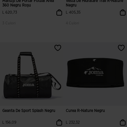
MănuȘi De Portar Fotbal Area
Vesta De Hidratare Trail R-Nature
360 Negru Roșu
Negru
L 620,73
L 405,35
3 Culori
4 Culori
5 din 5 evaluări ale clienților
3,2 din 5 evaluări ale clienților
Geanta De Sport Splash Negru
Curea R-Nature Negru
L 156,09
L 232,32