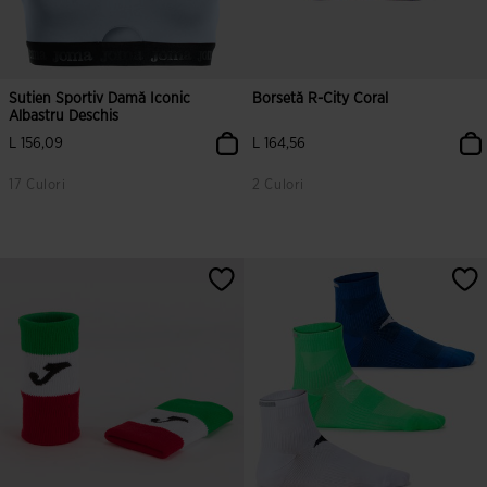
Sutien Sportiv Damă Iconic
Borsetă R-City Coral
Albastru Deschis
L 156,09
L 164,56
17 Culori
2 Culori
3,4 din 5 evaluări ale clienților
3,5 din 5 evaluări ale clienților