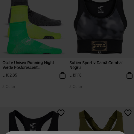
Osete Unisex Running Night
Sutien Sportiv Damă Combat
Verde Fosforescent...
Negru
L 102,85
L 191,18
3 Culori
3 Culori
3,4 din 5 evaluări ale clienților
3,6 din 5 evaluări ale clienților