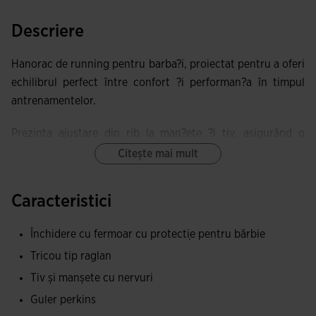
Descriere
Hanorac de running pentru barba?i, proiectat pentru a oferi
echilibrul perfect între confort ?i performan?a în timpul
antrenamentelor.
Prezinta ajustare din rib la man?ete ?i tiv, asigurând o
aderen?a mai buna ?i prevenind patrunderea aerului rece.
Citește mai mult
Mâneca raglan este gândita pentru a îmbunata?i confortul ?
Caracteristici
i libertatea de mi?care, permi?ând atletului sa efectueze
orice tip de activitate fizica fara restric?ii. În plus, fermoarul
Închidere cu fermoar cu protecție pentru bărbie
integral faciliteaza reglarea ventilarii, iar hanoracul include
Tricou tip raglan
un protector pentru barbie pentru a evita frecarile.
Tiv și manșete cu nervuri
Hanoracul dispune, de asemenea, de buzunare frontale cu
Guler perkins
fermoar, ideale pentru a transporta obiecte mici în siguran?