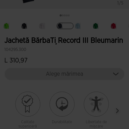
1/5
Selectat
Jachetă BărbaȚi Record III Bleumarin
104295.300
L 310,97
Alege mărimea
Calitate
Durabilitate
Libertate de
Țes
superioară
mișcare
c