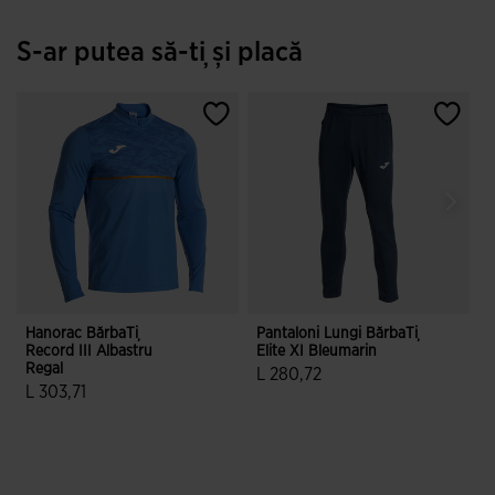
S-ar putea să-ți și placă
Hanorac BărbaȚi
Pantaloni Lungi BărbaȚi
H
Record III Albastru
Elite XI Bleumarin
R
Regal
L 280,72
L
L 303,71
4,3 din 5 evaluări ale clienților
4,6 din 5 evaluări ale clienților