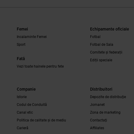
Femei
Echipamente oficiale
Incalaminte Femei
Fotbal
Sport
Fotbal de Sala
Comitete și federații
Fată
Ediții speciale
Vezi toate hainele pentru fete
Companie
Distribuitori
Istorie
Depozite de distribuţie
Codul de Conduită
Jomanet
Canal etic
Zona de marketing
Politica de calitate și de mediu
Contactaţi
Carieră
Affiliates