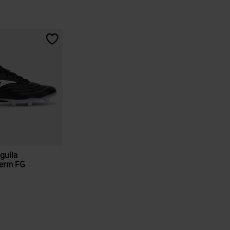
guila
Ferm FG
ri ale clienților