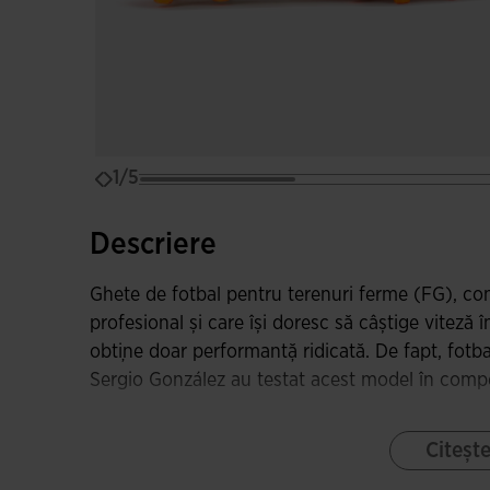
1/5
Descriere
Ghete de fotbal pentru terenuri ferme (FG), con
profesional și care își doresc să câștige viteză
obține doar performanță ridicată. De fapt, fotba
Sergio González au testat acest model în competi
Partea superioară este realizată din microfibră
Citeșt
pentru a menține ușurința și a oferi o purtare co
abraziune sunt câteva dintre beneficiile princip