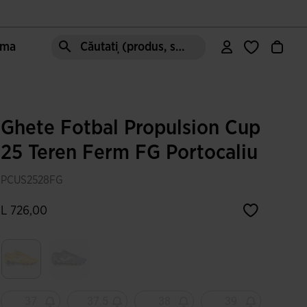
oma
Căutați (produs, stil, zonă, etc.)
Ghete Fotbal Propulsion Cup
25 Teren Ferm FG Portocaliu
PCUS2528FG
L 726,00
Selectat
37
37.5
38
39