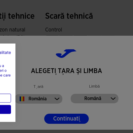
exibilitate și confort ghetei.
ii tehnice
Scară tehnică
aximiza soliditatea ghetele în schimbările de
zon natural
Control
și dur (FG)
exibilă și rezistentă. Adaptarea la acest tip de
ea de utilizare:
lor pe terenuri ferme non-abrazive.
Durabilitate
litate
ent și
ie
u a
Supunere
ALEGEȚI ȚARA ȘI LIMBA
eri o
ță: înaltă
pe care
Limbă
Țară
Viteză
Română
România
Continuați