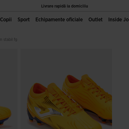
Livrare rapidă la domiciliu
Unica pagină oficială JOMA, deținută de Joma Sport S.A
Copii
Sport
Echipamente oficiale
Outlet
Inside J
Livrare rapidă la domiciliu
n stabil fg
Unica pagină oficială JOMA, deținută de Joma Sport S.A
Livrare rapidă la domiciliu