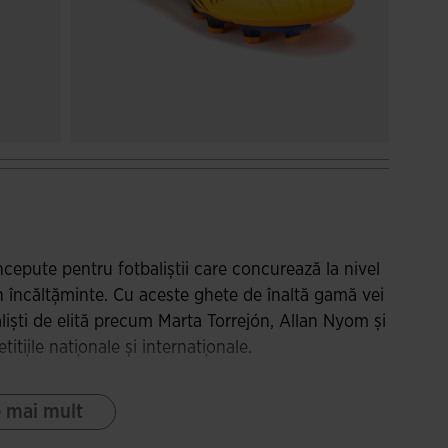
cepute pentru fotbaliștii care concurează la nivel
 în încălțăminte. Cu aceste ghete de înaltă gamă vei
liști de elită precum Marta Torrejón, Allan Nyom și
țiile naționale și internaționale.
. Construcția sa ONE PIECE elimină cusăturile
e mai mult
nfortabilă. Ușurința și rezistența ridicată la
ale ale acestui material. Acestea includ sistemul de