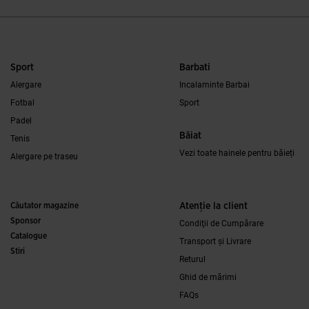
Sport
Barbati
Alergare
Incalaminte Barbai
Fotbal
Sport
Padel
Băiat
Tenis
Vezi toate hainele pentru băieți
Alergare pe traseu
Căutator magazine
Atenţie la client
Sponsor
Condiţii de Cumpărare
Catalogue
Transport și Livrare
Stiri
Returul
Ghid de mărimi
FAQs