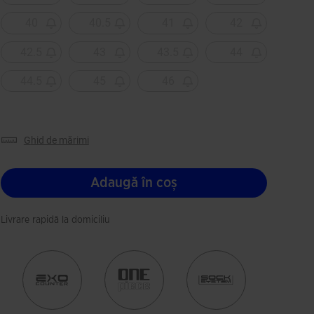
40
40.5
41
42
42.5
43
43.5
44
44.5
45
46
ghid de mărimi
Adaugă în coș
Livrare rapidă la domiciliu