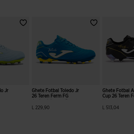
o Jr
Ghete Fotbal Toledo Jr
Ghete Fotbal A
26 Teren Ferm FG
Cup 26 Teren 
Junior Albastru Regal
Negru
L 229,90
L 513,04
e clienților
5 din 5 evaluări ale clienților
4,7 din 5 evaluă