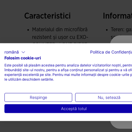
ajustare SOCK SYSTEM, care adaugă un plus de fl
Caracteristici
Informaț
Contrafortul EXO COUNTER din spate pentru a m
direcție.
Materialul din microfibră
Teren: ga
rezistent și ușor cu EXO-
semi-sec 
Talpa este din fibră sintetică cromată, ușoară, fl
COUNTER și ONE PIECE.
Intensitat
suprafață asigură un control mai bun al mișcări
română
Politica de Confidenția
Talpă din fibră sintetică
antrenam
Folosim cookie-uri
cromată
competiț
Este posibil să plasăm acestea pentru analiza datelor vizitatorilor noștri, pentr
îmbunătăți site-ul nostru, pentru a afișa conținut personalizat și pentru a vă of
Guler SOCK SYSTEM
Performan
experiență excelentă pe site. Pentru mai multe informații despre cookie-urile 
premium
le utilizăm deschidem setările.
Respinge
Nu, setează
Acceptă totul