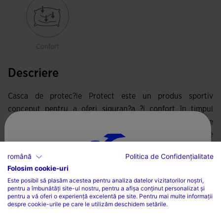
Confort
Descriere
Casca de protec?ie Protect este un produs sportiv
conceput pentru a oferi siguran?a ?i confort în timpul
practicarii rugby-ului. Aceasta casca unisex dispune de
reglaj posterior printr-un ?nur elastic, care permite
adaptarea facila la diferite dimensiuni ale capului. De
română
Politica de Confidențialitate
Citește mai mult
asemenea, are o închidere aderenta la nivelul barbiei pentru
Folosim cookie-uri
ALEGEȚI ȚARA ȘI LIMBA
a asigura o fixare sigura.
Este posibil să plasăm acestea pentru analiza datelor vizitatorilor noștri,
pentru a îmbunătăți site-ul nostru, pentru a afișa conținut personalizat și
Țară
Caracteristici
Casca este fabricata din materiale de înalta calitate care
pentru a vă oferi o experiență excelentă pe site. Pentru mai multe informații
despre cookie-urile pe care le utilizăm deschidem setările.
ofera o protec?ie excelenta. Panourile captu?ite furnizeaza
România
Exterior 86% Poliester, 14% Spandex / umplutură 100%