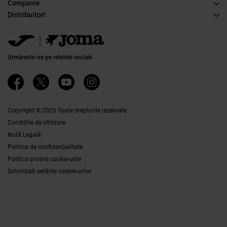
Condiţii de Cumpărare
Companie
Transport și Livrare
Istorie
Distribuitori
Returul
Codul de Conduită
Depozite de distribuţie
Ghid de mărimi
Canal etic
Jomanet
FAQs
Politica de calitate și de mediu
Zona de marketing
Contactaţi
Carieră
Contactaţi
Urmărește-ne pe rețelele sociale
Ethics Channel
Affiliates
Copyright © 2026 Toate drepturile rezervate
Condițiile de Utilizare
Notă Legală
Politica de confidenţialitate
Política privind cookie-urile
Schimbați setările cookie-urilor