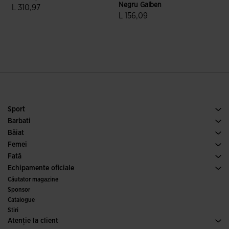
Negru Galben
L 310,97
F
L 156,09
5 din 5 evaluări ale clienților
5 din 5 evaluări ale clienților
Sport
Alergare
Barbati
Fotbal
Incalaminte Barbai
Băiat
Padel
Sport
Vezi toate hainele pentru băieți
Femei
Tenis
Incalaminte Femei
Fată
Alergare pe traseu
Sport
Vezi toate hainele pentru fete
Echipamente oficiale
Fotbal
Căutator magazine
Fotbal de Sala
Sponsor
Comitete și federații
Catalogue
Ediții speciale
Stiri
Atenţie la client