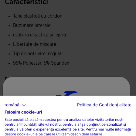
Caracteristici
Talie elastică cu cordon
Buzunare laterale
esătură eleastică și lejeră
Libertate de mișcare
Tip de potrivire: regular
95% Poliester, 5% Spandex
Îngrijire
Se poate spăla la mașină fară a depăși 30 de grade
română
Politica de Confidențialitate
Nu folosiți înălbitor
Folosim cookie-uri
ALEGEȚI ȚARA ȘI LIMBA
Nu uscați la mașină
Este posibil să plasăm acestea pentru analiza datelor vizitatorilor noștri,
pentru a îmbunătăți site-ul nostru, pentru a afișa conținut personalizat și
Țară
Călcați la o temperatură maximă de 110 grade
pentru a vă oferi o experiență excelentă pe site. Pentru mai multe informații
despre cookie-urile pe care le utilizăm deschidem setările.