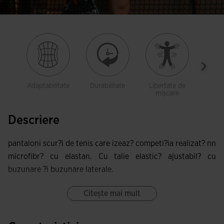
Adaptabilitate
Durabilitate
Libertate de
Cu b
mișcare
Descriere
pantaloni scur?i de tenis care izeaz? competi?ia realizat? nn
microfibr? cu elastan. Cu talie elastic? ajustabil? cu
buzunare ?i buzunare laterale.
Citește mai mult