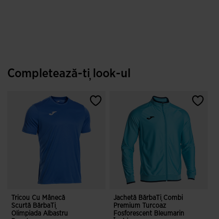
Completează-ți look-ul
Tricou Cu Mânecă
Jachetă BărbaȚi Combi
Scurtă BărbaȚi
Premium Turcoaz
Olimpiada Albastru
Fosforescent Bleumarin