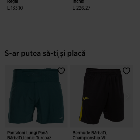
Regal
Închis
L 133,10
L 226,27
5 din 5 evaluări ale clienților
3,3 din 5 evaluări ale clienților
S-ar putea să-ți și placă
Pantaloni Lungi Pană
Bermude BărbaȚi
P
BărbaȚi Iconic Turcoaz
Championship VII
B