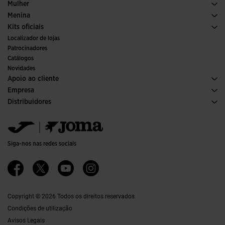
Padel
Desporto
Ver todas as roupas para meninos
Mulher
Ténis
Calcado Mulher
Menina
Trail Running
Desporto
Ver todas as roupas para meninas
Kits oficiais
Futebol
Localizador de lojas
Interior
Patrocinadores
Comités e Federações
Catálogos
Edições Especiais
Novidades
Apoio ao cliente
Condições de Compra
Empresa
Transporte e entrega
Histórico
Distribuidores
Devoluções
Código de Conduta
Armazém de Distribuiçaõ
Formulário de devolução
Canal ético
Jomanet
Tabela de Tamanhos
Qualidade e política ambiental
Área de Marketing
FAQs
Trabalhar Connosco
Contactos
Siga-nos nas redes sociais
Contactos
Acessibilidade
Afiliações
Ethics Channel
Copyright © 2026 Todos os direitos reservados
Condições de utilização
Avisos Legais