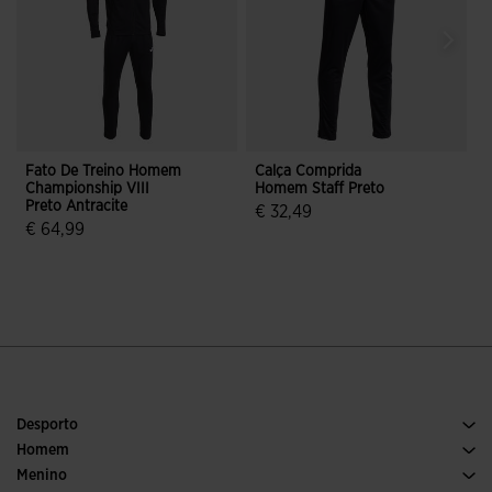
Fato De Treino Homem
Calça Comprida
Championship VIII
Homem Staff Preto
L
Preto Antracite
€ 32,49
€ 64,99
4 em 5 avaliação de clientes
5 em 5 avaliação de clientes
Desporto
Corrida
Homem
Futebol
Calcado Homem
Menino