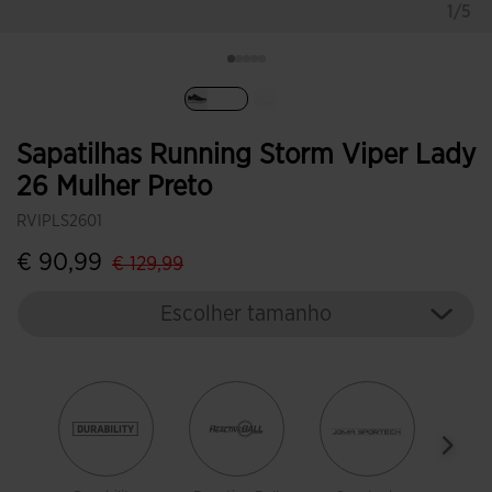
1/5
Selecionar
Sapatilhas Running Storm Viper Lady
26 Mulher Preto
RVIPLS2601
label.price.reduced.from
label.price.to
€ 90,99
€ 129,99
Escolher tamanho