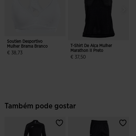
Soutien Desportivo
T-Shirt De Alça Mulher
L
Mulher Brama Branco
Marathon II Preto
R
€ 38,73
€ 37,50
5 em 5 avaliação de clientes
4$2 em 5 avaliação de clientes
Também pode gostar