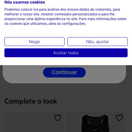
Nós usamos cookies
Escolha seu país e idioma
Durabilidade
Podemos colocá-los para análise dos nossos dados de visitantes, para
melhorar o nosso site, mostrar conteúdos personalizados e para lhe
País
proporcionar uma óptima experiência no site. Para mais informações sobre
os cookies que utilizamos, abra as configurações.
Elasticidade
Portugal
Idioma
Negar
Não, ajustar
Leveza
Português
Aceitar todos
Reatividade
Continuar
Complete o look