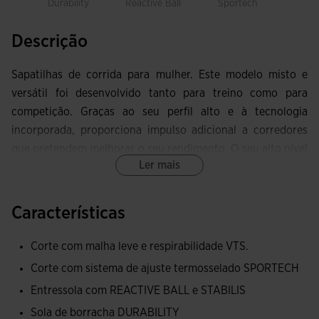
Durability
Reactive Ball
Sportech
Sta
Descrição
Sapatilhas de corrida para mulher. Este modelo misto e
versátil foi desenvolvido tanto para treino como para
competição. Graças ao seu perfil alto e à tecnologia
incorporada, proporciona impulso adicional a corredores
que pretendem melhorar o seu rendimento. O seu alto nível
Ler mais
de conforto contribui para minimizar as molestias
musculares e facilita uma recuperação mais rápida.
Características
Cabedal elaborado com malha técnica, muito leve e
respirável graças à tecnologia avançada VTS, que melhora
Corte com malha leve e respirabilidade VTS.
a respirabilidade e o conforto, reduzindo a acumulação de
Corte com sistema de ajuste termosselado SPORTECH
calor no interior da sapatilha. Assegura que o pé se
Entressola com REACTIVE BALL e STABILIS
mantenha fresco e confortável em todos os momentos.
Sola de borracha DURABILITY