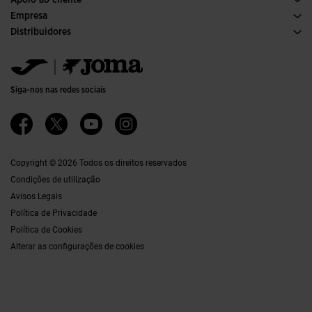
Apoio ao cliente
Condições de Compra
Empresa
Transporte e entrega
Histórico
Distribuidores
Devoluções
Código de Conduta
Armazém de Distribuiçaõ
Formulário de devolução
Canal ético
Jomanet
Tabela de Tamanhos
Qualidade e política ambiental
Área de Marketing
FAQs
Trabalhar Connosco
Contactos
Siga-nos nas redes sociais
Contactos
Acessibilidade
Afiliações
Ethics Channel
Copyright © 2026 Todos os direitos reservados
Condições de utilização
Avisos Legais
Política de Privacidade
Política de Cookies
Alterar as configurações de cookies