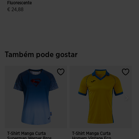
Fluorescente
€ 24,88
5 em 5 avaliação de clientes
Também pode gostar
T-Shirt Manga Curta
T-Shirt Manga Curta
T
Superman Warner Bros
Homem Vintage Eco
E