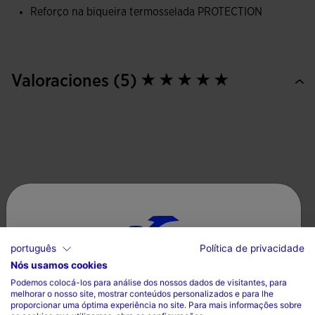
A entressola FLEXO adapta-se ergonomicamente ao
Reforço na biqueira termosselada PROTECTION
movimento do pé, permitindo uma pisada mais natural e
confortável.
Além disso, incorporam um reforço termossoldado
Valoraciones (5)
PROTECTION na biqueira, que reduz o atrito e melhora a
durabilidade dos ténis.
português
Política de privacidade
Nós usamos cookies
Escolha seu país e idioma
Podemos colocá-los para análise dos nossos dados de visitantes, para
melhorar o nosso site, mostrar conteúdos personalizados e para lhe
País
proporcionar uma óptima experiência no site. Para mais informações sobre