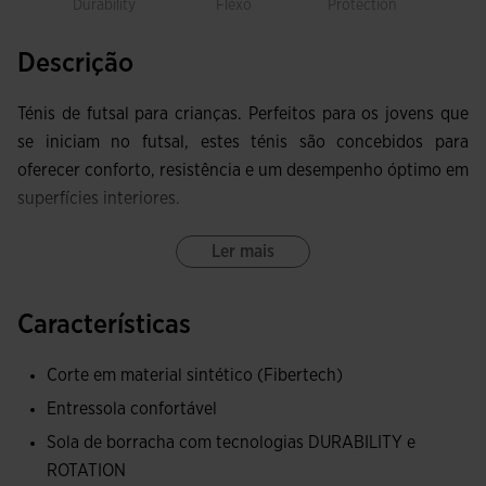
Durability
Flexo
Protection
Rot
Descrição
Ténis de futsal para crianças. Perfeitos para os jovens que
se iniciam no futsal, estes ténis são concebidos para
oferecer conforto, resistência e um desempenho óptimo em
superfícies interiores.
O cabedal Fibertech combina leveza e durabilidade,
Ler mais
resistindo ao ritmo intenso do jogo sem perder
flexibilidade.
Características
A sola de borracha DURABILITY garante excelente tração e
Corte em material sintético (Fibertech)
resistência ao desgaste, enquanto a tecnologia ROTATION
Entressola confortável
facilita as rotações e ajuda a prevenir lesões nos joelhos e
tornozelos.
Sola de borracha com tecnologias DURABILITY e
ROTATION