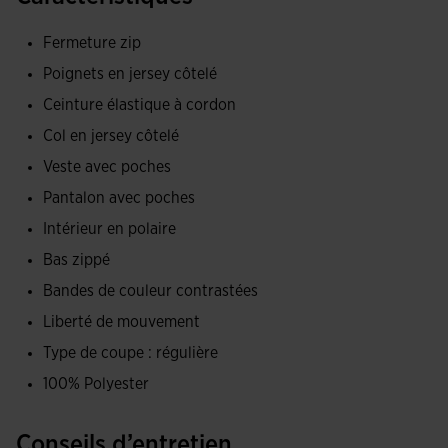
poches latérales pour ranger vos indispensables. Elle est
confectionnée avec du bord-côte au col, à l'ourlet et aux
Fermeture zip
poignets, ce qui permet un ajustement parfait pour isoler
Poignets en jersey côtelé
du froid. Elle présente un design caractérisé par des
Ceinture élastique à cordon
découpes contrastées aux épaules, sur la partie supérieure
avant et par des bordures latérales.
Col en jersey côtelé
Veste avec poches
Le pantalon dispose d'une taille élastique ajustable par
Pantalon avec poches
cordons et de poches latérales zippées. Ainsi, le footballeur
Intérieur en polaire
pourra ranger et transporter confortablement ses effets
personnels, comme le téléphone ou les clés, sans craindre
Bas zippé
de les perdre. Il possède également des zips à l'ourlet pour
Bandes de couleur contrastées
enfiler et retirer rapidement la tenue. Son design est uni,
Liberté de mouvement
avec une seule découpe contrastée sur les côtés.
Type de coupe : régulière
Le survêtement a été confectionné dans un tissu doux,
100% Polyester
confortable et résistant aux frottements et aux lavages. Les
deux pièces présentent une doublure polaire intérieure, un
Conseils d’entretien