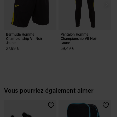
Bermuda Homme
Pantalon Homme
Championship VII Noir
Championship VII Noir
C
Jaune
Jaune
27,99 €
39,49 €
5 sur 5 Évaluation du client
5 sur 5 Évaluation du client
Vous pourriez également aimer