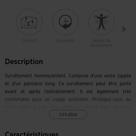
Confort
Durabilité
Liberté de
Po
mouvement
Description
Survêtement homme/enfant. Composé d'une veste zippée
et d'un pantalon long. Ce survêtement peut être porté
avant et après l'entraînement. Il est également très
confortable pour un usage quotidien. Protégez-vous du
froid grâce à son tissu intérieur chaud tout en vous
Lire plus
déplaçant en toute liberté.
La veste est ouverte par une fermeture zippée et dotée de
Caractéristiques