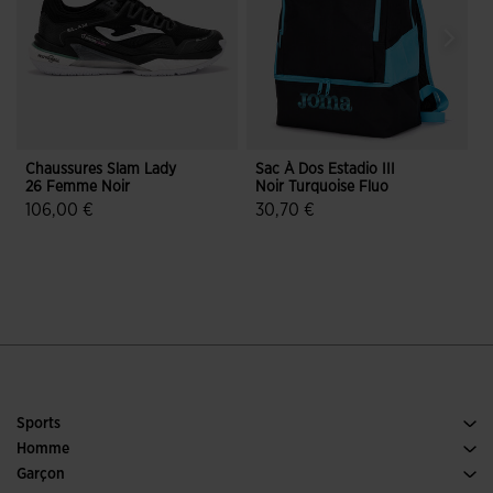
Chaussures Slam Lady
Sac À Dos Estadio III
C
26 Femme Noir
Noir Turquoise Fluo
L
T
106,00 €
30,70 €
5 sur 5 Évaluation du client
5 sur 5 Évaluation du client
Sports
Running
Homme
Football
Chaussures Homme
Garçon
Padel