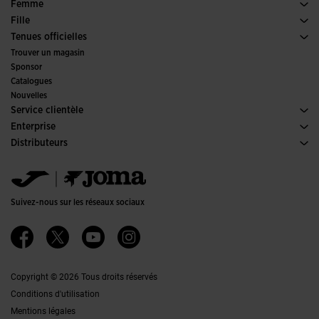
Sports
Voir tous les vêtements Garçon
Femme
Tennis
Chaussures Femme
Fille
Trail Running
Sports
Voir tous les vêtements Fille
Tenues officielles
Football
Trouver un magasin
Futsal
Sponsor
Comités et fédérations
Catalogues
Éditions Spéciales
Nouvelles
Service clientèle
Conditions de Vente
Enterprise
Transport-et-livraison
Histoire
Distributeurs
Retours
Code de Conduite
Entrepôt distributeurs
Guide de taille
Canal éthique
Jomanet
FAQs
Politique de qualité et d'environnement
Service Marketing
Contacter
Emplois
Contacter
Suivez-nous sur les réseaux sociaux
Accessibilité
Affiliates
Ethics Channel
Copyright © 2026 Tous droits réservés
Conditions d'utilisation
Mentions légales