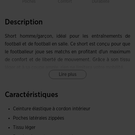
Poches
Confort
Durabilité
Libe
mou
Description
Short homme/garçon, idéal pour les entraînements de
football et de football en salle. Ce short est conçu pour que
le footballeur joue ses matchs en profitant d'un maximum
de confort et de liberté de mouvement. Grâce à son tissu
léger et à sa coupe ample, rien ne limitera votre mobilité.
Lire plus
Ce short est doté d'une taille élastique réglable avec des
cordons intérieurs qui l'empêchent de tomber ou de glisser,
Caractéristiques
et de deux poches latérales à fermeture éclair qui vous
permettront de transporter vos objets indispensables
Ceinture élastique à cordon intérieur
comme votre téléphone portable ou vos clés.
Poches latérales zippées
Il est confectionné avec un tissu léger qui capillarise la
Tissu léger
transpiration pour maintenir la respirabilité et la peau