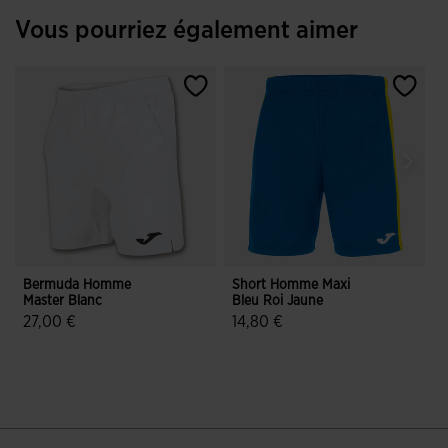
Vous pourriez également aimer
Bermuda Homme
Short Homme Maxi
Master Blanc
Bleu Roi Jaune
E
27,00 €
14,80 €
4,7 sur 5 Évaluation du client
4,5 sur 5 Évaluation du client