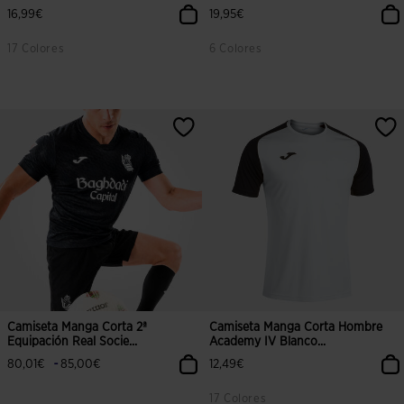
16,99€
19,95€
17 Colores
6 Colores
5 sobre 5 de valoración de clientes
4,9 sobre 5 de valoración de client
Camiseta Manga Corta 2ª
Camiseta Manga Corta Hombre
Equipación Real Socie...
Academy IV Blanco...
-
80,01€
85,00€
12,49€
17 Colores