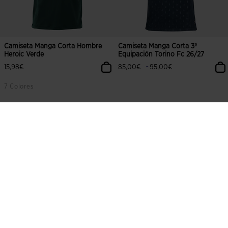
Camiseta Manga Corta Hombre
Camiseta Manga Corta 3ª
Heroic Verde
Equipación Torino Fc 26/27
-
15,98€
85,00€
95,00€
7 Colores