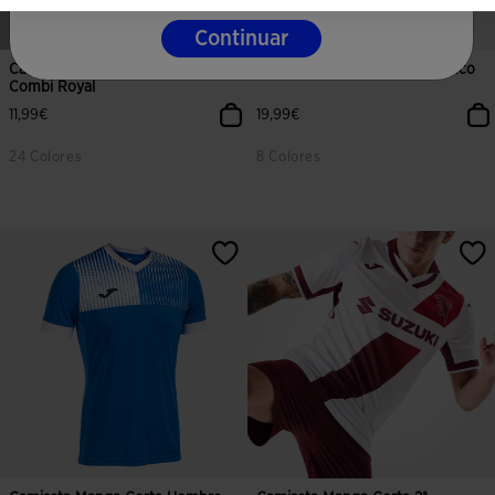
Continuar
Camiseta Manga Corta Hombre
Bermuda Hombre Heroic Blanco
Combi Royal
11,99€
19,99€
24 Colores
8 Colores
4,4 sobre 5 de valoración de clientes
5 sobre 5 de valoración de cliente