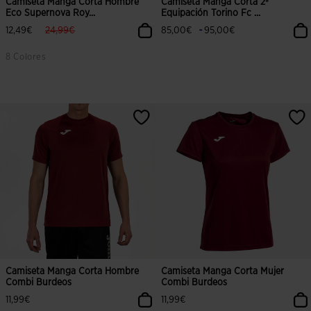
Camiseta Manga Corta Hombre
Camiseta Manga Corta 2ª
Eco Supernova Roy...
Equipación Torino Fc ...
label.price.reduced.from
label.price.to
-
12,49€
24,99€
85,00€
95,00€
8 Colores
4,3 sobre 5 de valoración de clientes
4,6 sobre 5 de valoración de client
Camiseta Manga Corta Hombre
Camiseta Manga Corta Mujer
Combi Burdeos
Combi Burdeos
11,99€
11,99€