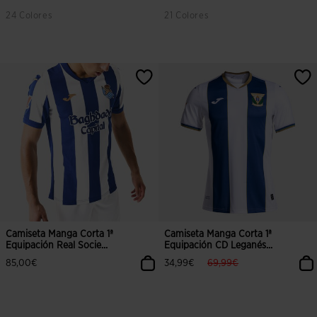
24 Colores
21 Colores
5 sobre 5 de valoración de clientes
5 sobre 5 de valoración de cliente
Camiseta Manga Corta 1ª
Camiseta Manga Corta 1ª
Equipación Real Socie...
Equipación CD Leganés...
label.price.reduced.from
label.price.to
85,00€
34,99€
69,99€