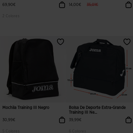
label.price.reduced.from
label.price.to
69,90€
14,00€
35,01€
2 Colores
3,2 sobre 5 de valoración de clientes
3,6 sobre 5 de valoración de client
Mochila Training III Negro
Bolsa De Deporte Extra-Grande
Training III Ne...
30,99€
39,99€
5 Colores
6 Colores