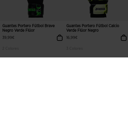
Guantes Portero Fútbol Brave
Guantes Portero Fútbol Calcio
Negro Verde Flúor
Verde Flúor Negro
39,99€
16,99€
2 Colores
3 Colores