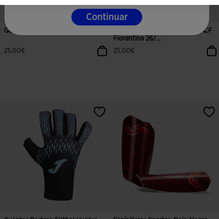
Continuar
Gorra Paseo ACF Fiorentina 26/27
Braga Cuello Entrenamiento ACF
Fiorentina 26/...
25,00€
25,00€
5 sobre 5 de valoración de clientes
5 sobre 5 de valoración de cliente