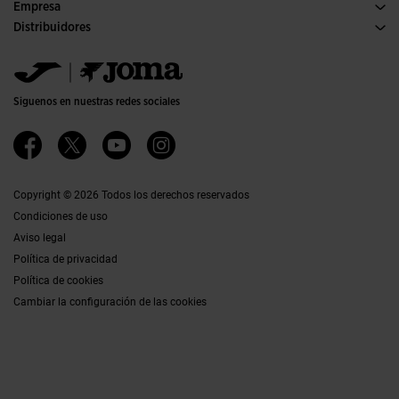
Condiciones de compra
Empresa
Transporte y entrega
Historia
Distribuidores
Devoluciones
Código de conducta
Almacén distribuidores
Guía de tallas
Política de calidad y medio ambiente
Jomanet
Preguntas frecuentes
Trabaja con nosotros
Área marketing
Contacto
Proyectos subvencionados
Contacto
Siguenos en nuestras redes sociales
Accesibilidad
Afiliados
Canal ético
Copyright © 2026 Todos los derechos reservados
Condiciones de uso
Aviso legal
Política de privacidad
Política de cookies
Cambiar la configuración de las cookies