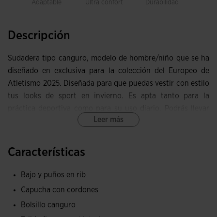
Adaptable
Ultra confort
Durabilidad
Libe
movi
Descripción
Sudadera tipo canguro, modelo de hombre/niño que se ha
diseñado en exclusiva para la colección del Europeo de
Atletismo 2025. Diseñada para que puedas vestir con estilo
tus looks de sport en invierno. Es apta tanto para la
práctica deportiva como para su uso diario. Podrás llevar
Leer más
un outfit cómodo, podrás ponértela para ir al gimnasio o,
abrigarte con ella después de los entrenamientos. Su
comodidad, calidez y tejido suave de algodón hacen a esta
Características
sudadera un acierto seguro.
Bajo y puños en rib
Incorpora capucha ajustable mediante cordones planos y
Capucha con cordones
bolsillo canguro para guardar el móvil o las llaves. También
Bolsillo canguro
podrás calentarte las manos en estos bolsillos si tienes frío.