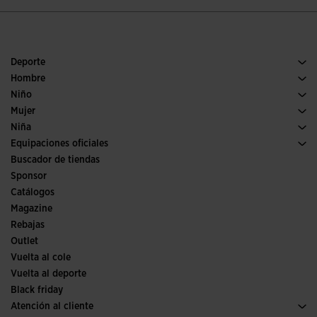
Deporte
Running
Hombre
Pádel
Calzado Hombre
Niño
Fútbol
Deporte
Ver todo ropa niño
Mujer
Trail running
Ropa Mujer
Niña
Tenis
Deporte
Ver todo ropa niña
Equipaciones oficiales
Fútbol
Buscador de tiendas
Fútbol sala
Sponsor
Comités y Federaciones
Catálogos
Ediciones especiales
Magazine
Rebajas
Outlet
Vuelta al cole
Vuelta al deporte
Black friday
Atención al cliente