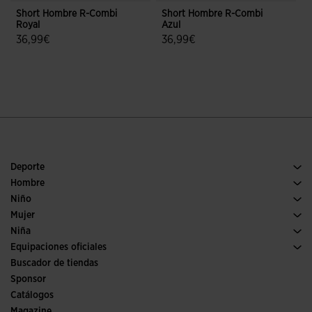
Short Hombre R-Combi
Short Hombre R-Combi
Royal
Azul
D
36,99€
36,99€
3,9 sobre 5 de valoración de clientes
5 sobre 5 de valoración de cliente
Deporte
Running
Hombre
Pádel
Calzado Hombre
Niño
Fútbol
Deporte
Ver todo ropa niño
Mujer
Trail running
Ropa Mujer
Niña
Tenis
Deporte
Ver todo ropa niña
Equipaciones oficiales
Fútbol
Buscador de tiendas
Fútbol sala
Sponsor
Comités y Federaciones
Catálogos
Ediciones especiales
Magazine