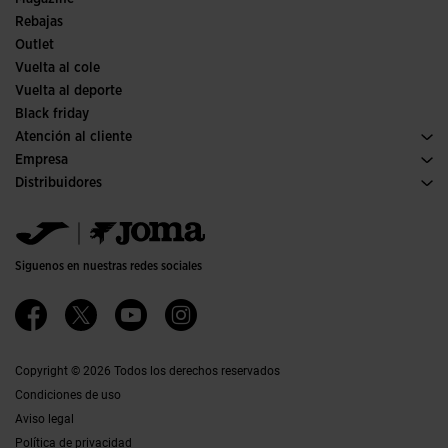
Rebajas
Outlet
Vuelta al cole
Vuelta al deporte
Black friday
Atención al cliente
Condiciones de compra
Empresa
Transporte y entrega
Historia
Distribuidores
Devoluciones
Código de conducta
Almacén distribuidores
Guía de tallas
Política de calidad y medio ambiente
Jomanet
Preguntas frecuentes
Trabaja con nosotros
Área marketing
Contacto
Proyectos subvencionados
Contacto
Siguenos en nuestras redes sociales
Accesibilidad
Afiliados
Canal ético
Copyright © 2026 Todos los derechos reservados
Condiciones de uso
Aviso legal
Política de privacidad