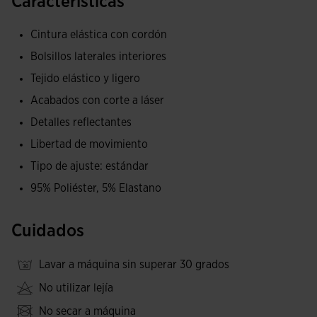
Características
es regulable mediante cordones personalizados. Incorpora
varios bolsillos de cinturilla para organizar tu
Cintura elástica con cordón
avituallamiento: barritas energéticas, gel, botellas tipo
Bolsillos laterales interiores
”soft flask”, etc.; y tus objetos personales, como el móvil,
Tejido elástico y ligero
las llaves o los auriculares. Alrededor de toda la cintura,
cuenta con varios de ellos elaborados con mesh ligero y
Acabados con corte a láser
banda elástica. El de la parte trasera presenta uno con
Detalles reflectantes
cierre de cremallera bloqueable.
Libertad de movimiento
Tipo de ajuste: estándar
Por otro lado, las pequeñas aberturas del bajo aumentan la
longitud de la zancada y optimizan la libertad de
95% Poliéster, 5% Elastano
movimiento. En esta zona, las costuras se han cortado con
láser, de manera que frenan las rozaduras en la piel y
Cuidados
limitan las irritaciones. Gracias a esto, el confort del runner
se ve reforzado.
Lavar a máquina sin superar 30 grados
No utilizar lejía
Estos pantalones cortos están fabricadas con punto ultra
ligero y elástico, que acompaña a todos los movimientos.
No secar a máquina