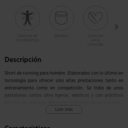
Libertad de
Bolsillos
Costuras
Cos
movimientos
extra
e
cómodas
có
Descripción
Short de running para hombre. Elaborados con lo último en
tecnología para ofrecer sólo altas prestaciones tanto en
entrenamiento como en competición. Se trata de unos
pantalones cortos ultra ligeros, elásticos y con prácticos
bolsillos de cinturilla. Optimizan la libertad de movimiento.
Leer más
Cuentan con banda elástica en la cintura para ajustarse a la
forma física del runner y evitar deslizamientos. Este ajuste