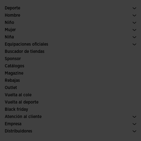
Deporte
Running
Hombre
Pádel
Calzado Hombre
Niño
Fútbol
Deporte
Ver todo ropa niño
Mujer
Trail running
Ropa Mujer
Niña
Tenis
Deporte
Ver todo ropa niña
Equipaciones oficiales
Fútbol
Buscador de tiendas
Fútbol sala
Sponsor
Comités y Federaciones
Catálogos
Ediciones especiales
Magazine
Rebajas
Outlet
Vuelta al cole
Vuelta al deporte
Black friday
Atención al cliente
Condiciones de compra
Empresa
Transporte y entrega
Historia
Distribuidores
Devoluciones
Código de conducta
Almacén distribuidores