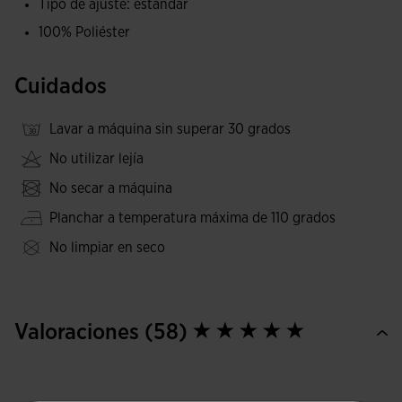
Tipo de ajuste: estándar
que se adaptan de manera precisa y no imponen límites al
100% Poliéster
movimiento. Muy resistentes ante el desgaste, los roces y
los lavados, lo que eleva su durabilidad.
Cuidados
Su diseño deportivo, básico y sencillo viene acompañado
de piezas a contraste en los laterales.
Lavar a máquina sin superar 30 grados
No utilizar lejía
Elegante logotipo Joma bordado.
No secar a máquina
Planchar a temperatura máxima de 110 grados
No limpiar en seco
Valoraciones (58)