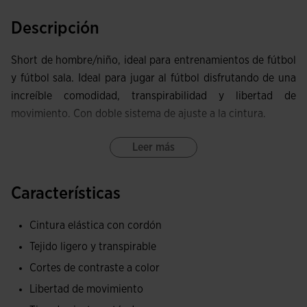
Descripción
Short de hombre/niño, ideal para entrenamientos de fútbol
y fútbol sala. Ideal para jugar al fútbol disfrutando de una
increíble comodidad, transpirabilidad y libertad de
movimiento. Con doble sistema de ajuste a la cintura.
Este pantalón corto posee cinturilla elástica que se adapta
Leer más
a la forma física del deportista y tiene un efecto fijador, y
cordones interiores que regulan dicho ajuste. Con
Características
pequeñas aberturas en el bajo lateral que tienen como fin
aumentar la longitud de la zancada y optimizar la libertad
Cintura elástica con cordón
de movimiento.
Tejido ligero y transpirable
Está confeccionado con tejido ligero que capilariza el sudor
Cortes de contraste a color
para mantener la transpirabilidad y la piel seca en todo
Libertad de movimiento
momento. Se trata de unos pantalones cortos cómodos,