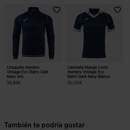
Chaqueta Hombre
Camiseta Manga Corta
C
Vintage Eco Retro Dark
Hombre Vintage Eco
H
Navy Gris
Retro Dark Navy Blanco
D
34,99€
30,00€
5 sobre 5 de valoración de clientes
4,3 sobre 5 de valoración de client
También te podría gustar