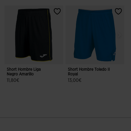
Short Hombre Liga
Short Hombre Toledo II
S
Negro Amarillo
Royal
B
11,80€
13,00€
5 sobre 5 de valoración de clientes
5 sobre 5 de valoración de cliente