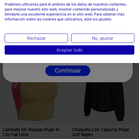
Podemos utilizarlas para el análisis de los datos de nuestros visitantes,
para mejorar nuestro sitio web, mostrar contenido personalizado y
Camiseta Manga Corta Mujer R-
Sudadera Mujer Soft Amarillo
País
brindarle una excelente experiencia en el sitio web. Para obtener más
City Fall Azul
información sobre las cookies que utilizamos, abre los ajustes.
España
20,00€
25,00€
3 Colores
3 Colores
Idioma
Rechazar
No, ajustar
Español
Aceptar todo
Continuar
Camiseta Sin Mangas Mujer R-
Chaqueta Con Capucha Mujer
City Fall Lima
Soft Negro