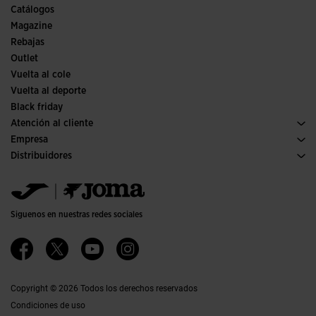
Comités y Federaciones
Catálogos
Ediciones especiales
Magazine
Rebajas
Outlet
Vuelta al cole
Vuelta al deporte
Black friday
Atención al cliente
Condiciones de compra
Empresa
Transporte y entrega
Historia
Distribuidores
Devoluciones
Código de conducta
Almacén distribuidores
Guía de tallas
Política de calidad y medio ambiente
Jomanet
Preguntas frecuentes
Trabaja con nosotros
Área marketing
Contacto
Proyectos subvencionados
Contacto
Siguenos en nuestras redes sociales
Accesibilidad
Afiliados
Canal ético
Copyright © 2026 Todos los derechos reservados
Condiciones de uso