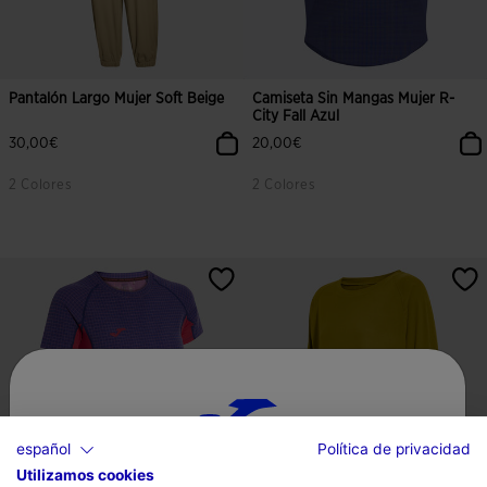
Pantalón Largo Mujer Soft Beige
Camiseta Sin Mangas Mujer R-
City Fall Azul
30,00€
20,00€
2 Colores
2 Colores
español
Política de privacidad
Utilizamos cookies
Selecciona tu país e idioma