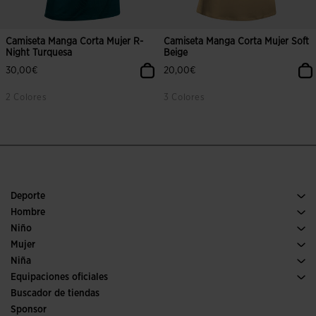
Camiseta Manga Corta Mujer R-
Camiseta Manga Corta Mujer Soft
Night Turquesa
Beige
30,00€
20,00€
2 Colores
3 Colores
Deporte
Running
Hombre
Pádel
Calzado Hombre
Niño
Fútbol
Deporte
Ver todo ropa niño
Mujer
Trail running
Ropa Mujer
Niña
Tenis
Deporte
Ver todo ropa niña
Equipaciones oficiales
Fútbol
Buscador de tiendas
Fútbol sala
Sponsor