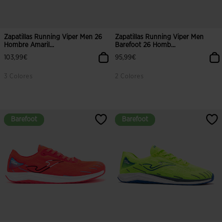
Zapatillas Running Viper Men 26
Zapatillas Running Viper Men
Hombre Amaril...
Barefoot 26 Homb...
103,99€
95,99€
3 Colores
2 Colores
4,3 sobre 5 de valoración de clientes
4 sobre 5 de valoración de cliente
Barefoot
Barefoot
Barefoot
Barefoot