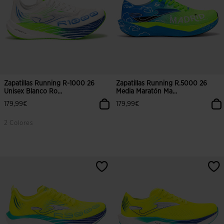
Zapatillas Running R-1000 26
Zapatillas Running R.5000 26
Unisex Blanco Ro...
Media Maratón Ma...
179,99€
179,99€
2 Colores
3,5 sobre 5 de valoración de clientes
5 sobre 5 de valoración de cliente