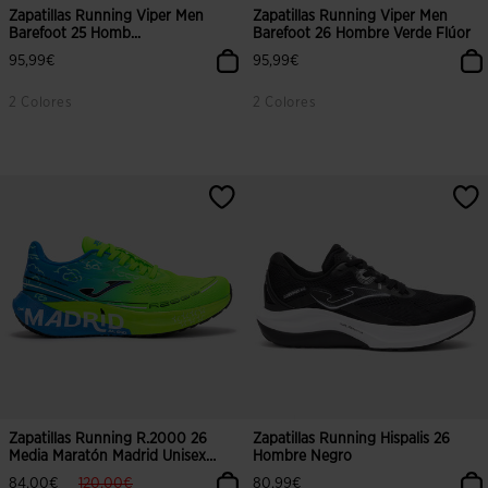
Zapatillas Running Viper Men
Zapatillas Running Viper Men
Barefoot 25 Homb...
Barefoot 26 Hombre Verde Flúor
95,99€
95,99€
2 Colores
2 Colores
5 sobre 5 de valoración de clientes
Zapatillas Running R.2000 26
Zapatillas Running Hispalis 26
Media Maratón Madrid Unisex
Hombre Negro
Verde Azul
label.price.reduced.from
label.price.to
84,00€
120,00€
80,99€