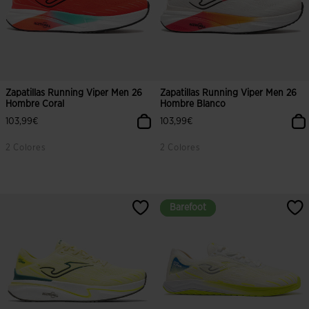
Zapatillas Running Viper Men 26
Zapatillas Running Viper Men 26
Hombre Coral
Hombre Blanco
103,99€
103,99€
2 Colores
2 Colores
3,5 sobre 5 de valoración de clientes
5 sobre 5 de valoración de cliente
Barefoot
Barefoot