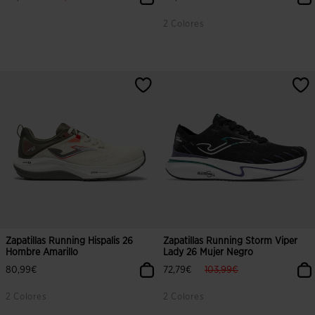
2 Colores
Zapatillas Running Hispalis 26
Zapatillas Running Storm Viper
Hombre Amarillo
Lady 26 Mujer Negro
label.price.reduced.from
label.price.to
80,99€
72,79€
103,99€
2 Colores
2 Colores