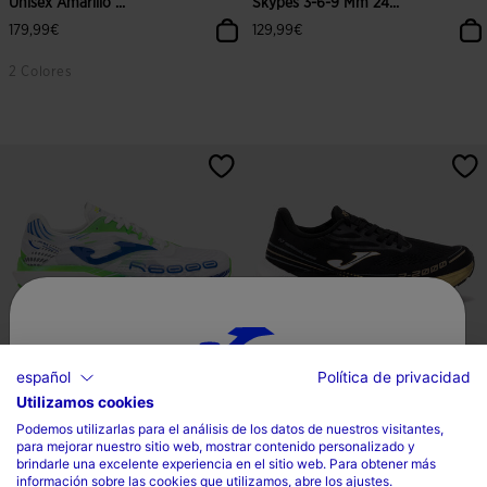
Unisex Amarillo ...
Skypes 3-6-9 Mm 24...
179,99€
129,99€
2 Colores
4,2 sobre 5 de valoración de clientes
4,2 sobre 5 de valoración de client
español
Política de privacidad
Utilizamos cookies
Selecciona tu país e idioma
Zapatillas Running R.6000 26
Zapatillas Running R.2000 25
Hombre Blanco Ro...
Unisex Negro Oro
Podemos utilizarlas para el análisis de los datos de nuestros visitantes,
para mejorar nuestro sitio web, mostrar contenido personalizado y
País
120,00€
120,00€
brindarle una excelente experiencia en el sitio web. Para obtener más
información sobre las cookies que utilizamos, abre los ajustes.