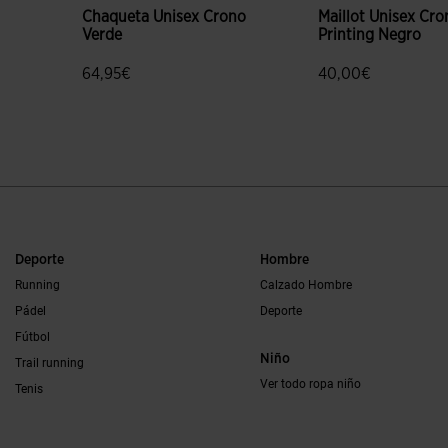
Chaqueta Unisex Crono
Maillot Unisex Cro
Verde
Printing Negro
64,95€
40,00€
3,1 sobre 5 de valoración de clientes
5 sobre 5 de valora
Deporte
Hombre
Running
Calzado Hombre
Pádel
Deporte
Fútbol
Niño
Trail running
Ver todo ropa niño
Tenis