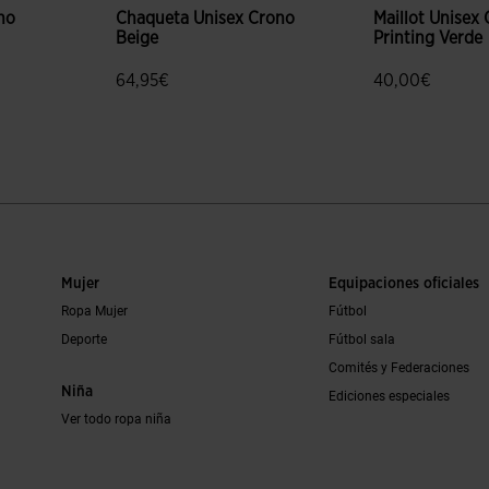
no
Chaqueta Unisex Crono
Maillot Unisex
Beige
Printing Verde
64,95€
40,00€
ción de clientes
5 sobre 5 de valoración de clientes
5 sobre 5 de va
Mujer
Equipaciones oficiales
Ropa Mujer
Fútbol
Deporte
Fútbol sala
Comités y Federaciones
Niña
Ediciones especiales
Ver todo ropa niña