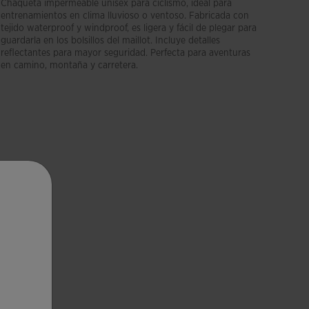
Chaqueta impermeable unisex para ciclismo, ideal para
entrenamientos en clima lluvioso o ventoso. Fabricada con
tejido waterproof y windproof, es ligera y fácil de plegar para
guardarla en los bolsillos del maillot. Incluye detalles
reflectantes para mayor seguridad. Perfecta para aventuras
en camino, montaña y carretera.