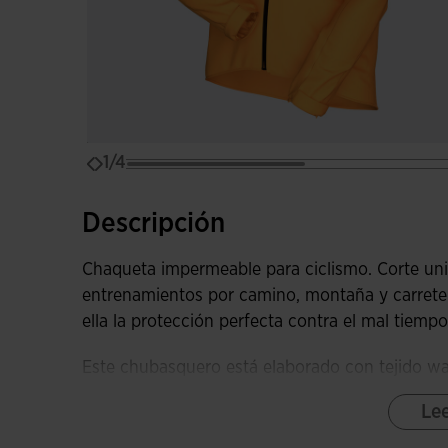
1/4
Descripción
Chaqueta impermeable para ciclismo. Corte uni
entrenamientos por camino, montaña y carretera
ella la protección perfecta contra el mal tiempo
Este chubasquero está elaborado con tejido wa
sea muy fácil de doblar y de guardar sin que a
Le
en los bolsillos traseros del maillot.