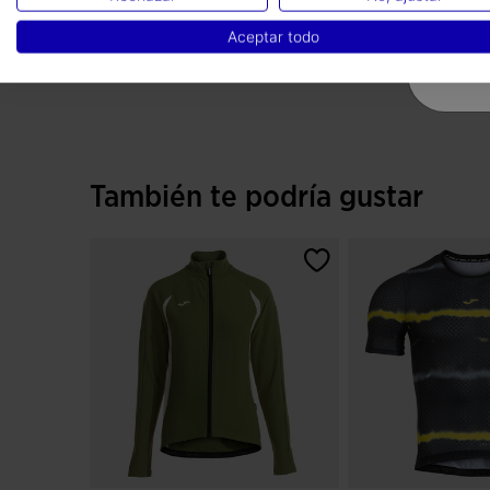
100% Poliéster
Aceptar todo
También te podría gustar