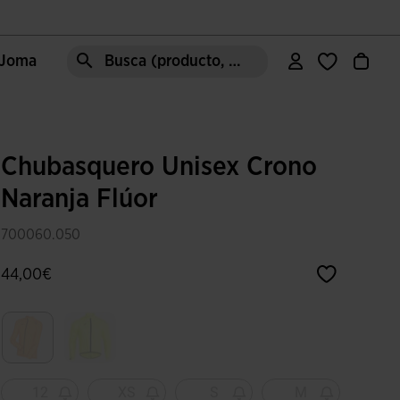
e Joma
Busca (producto, estilo, área, ect.)
Chubasquero Unisex Crono
Naranja Flúor
700060.050
44,00€
Seleccionado
12
XS
S
M