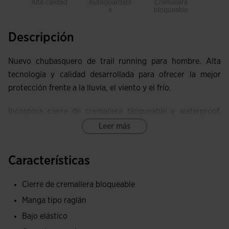
Alta calidad
Autoguardabl
Cremallera
Dura
e
bloqueable
Descripción
Nuevo chubasquero de trail running para hombre. Alta
tecnología y calidad desarrollada para ofrecer la mejor
protección frente a la lluvia, el viento y el frío.
Incorpora cierre de cremallera bloqueable y waterproof,
que llega hasta la cintura. En esa misma zona se ha
Leer más
incorporado una banda elástica de alta compresión, en la
que se puede enrollar el chubasquero y guardarlo en el
Características
interior de ese bolsillo.
Cierre de cremallera bloqueable
Capucha ergonómica con visera para mayor protección.
Manga tipo raglán
Está elaborado con tejido ultraligero, ultrarresistente
Bajo elástico
(ripstop) e impermeable, que repele el agua. Nivel de