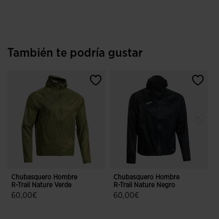
También te podría gustar
Chubasquero Hombre
Chubasquero Hombre
R-Trail Nature Verde
R-Trail Nature Negro
R
60,00€
60,00€
4,9 sobre 5 de valoración de clientes
3,9 sobre 5 de valoración de client