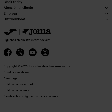
Black friday
Atención al cliente
Condiciones de compra
Empresa
Transporte y entrega
Historia
Distribuidores
Devoluciones
Código de conducta
Almacén distribuidores
Guía de tallas
Política de calidad y medio ambiente
Jomanet
Preguntas frecuentes
Trabaja con nosotros
Área marketing
Contacto
Proyectos subvencionados
Contacto
Siguenos en nuestras redes sociales
Accesibilidad
Afiliados
Canal ético
Copyright © 2026 Todos los derechos reservados
Condiciones de uso
Aviso legal
Política de privacidad
Política de cookies
Cambiar la configuración de las cookies