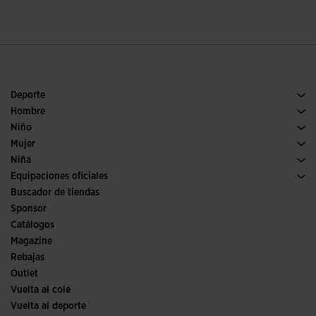
Deporte
Running
Hombre
Pádel
Calzado Hombre
Niño
Fútbol
Deporte
Ver todo ropa niño
Mujer
Trail running
Ropa Mujer
Niña
Tenis
Deporte
Ver todo ropa niña
Equipaciones oficiales
Fútbol
Buscador de tiendas
Fútbol sala
Sponsor
Comités y Federaciones
Catálogos
Ediciones especiales
Magazine
Rebajas
Outlet
Vuelta al cole
Vuelta al deporte