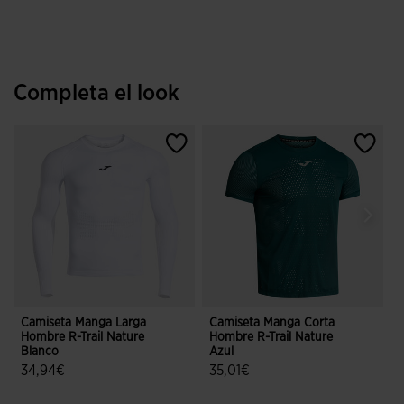
Completa el look
Camiseta Manga Larga
Camiseta Manga Corta
M
Hombre R-Trail Nature
Hombre R-Trail Nature
R
Blanco
Azul
34,94€
35,01€
5 sobre 5 de valoración de clientes
5 sobre 5 de valoración de cliente