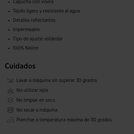
Capucha con visera
impermeabilidad de alta gama (10.000 mm), resistente a
Tejido ligero y resistente al agua
lluvia prolongada, fuerte y aguanieve, y reforzado con
Detalles reflectantes
costuras waterproof termoselladas.
Impermeable
Las aberturas de ventilación en la espalda y los costados
Tipo de ajuste: estándar
mantienen la frescura y la comodidad en ultradistancias.
100% Nailon
Logotipos reflectantes de seguridad para elevar la
visibilidad del trail runner en condiciones de poca luz.
Cuidados
Lavar a máquina sin superar 30 grados
No utilizar lejía
No limpiar en seco
No secar a máquina
Planchar a temperatura máxima de 110 grados