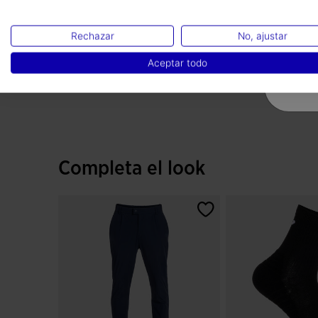
Rechazar
No, ajustar
Aceptar todo
Completa el look