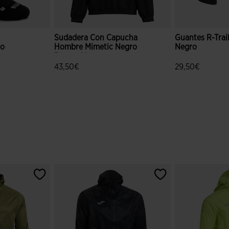
Sudadera Con Capucha
Guantes R-Trai
no
Hombre Mimetic Negro
Negro
Blanco Negro
43,50€
29,50€
ración de clientes
3,2 sobre 5 de valoración de clientes
4,3 sobre 5 de 