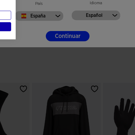
Idioma
País
Español
España
Continuar