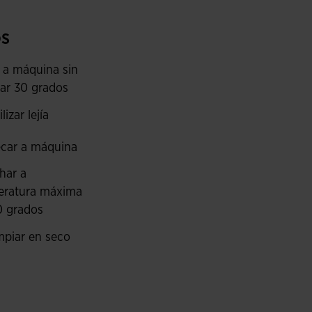
istente (ripstop) e impermeable, que repele el agua.
s
mm), resistente a lluvia prolongada, fuerte y
f termoselladas.
 a máquina sin
ar 30 grados
os costados mantienen la frescura y la comodidad
lizar lejía
la visibilidad del trail runner en condiciones de
car a máquina
har a
eratura máxima
0 grados
mpiar en seco