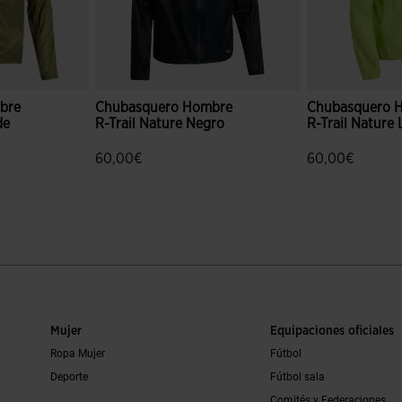
bre
Chubasquero Hombre
Chubasquero 
de
R-Trail Nature Negro
R-Trail Nature
60,00€
60,00€
ración de clientes
3,9 sobre 5 de valoración de clientes
3,1 sobre 5 de 
Mujer
Equipaciones oficiales
Ropa Mujer
Fútbol
Deporte
Fútbol sala
Comités y Federaciones