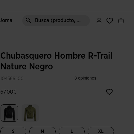
e Joma
Busca (producto, estilo, área, ect.)
Chubasquero Hombre R-Trail
Nature Negro
104366.100
67,00€
Seleccionado
S
M
L
XL