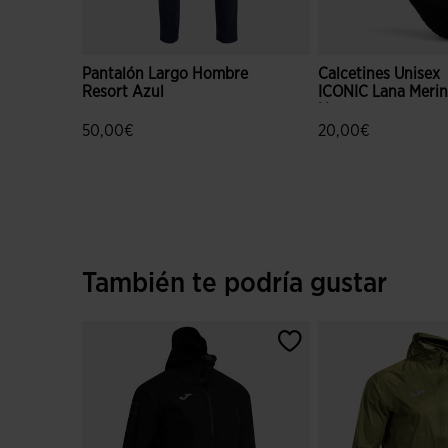
Pantalón Largo Hombre
Calcetines Unisex
Resort Azul
ICONIC Lana Meri
Negro
50,00€
20,00€
3,5 sobre 5 de valoración de clientes
3,5 sobre 5 de valo
También te podría gustar