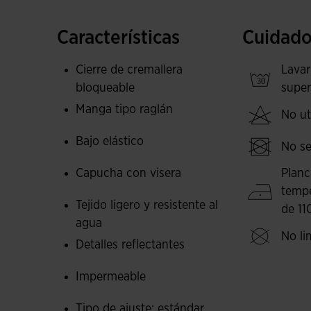
Está elaborado con tejido ultraligero, ultrarres
Características
Cuidado
Nivel de impermeabilidad de alta gama (10.000 
aguanieve, y reforzado con costuras waterproo
Cierre de cremallera
Lavar
bloqueable
super
Las aberturas de ventilación en la espalda y l
Manga tipo raglán
en ultradistancias.
No uti
Bajo elástico
Logotipos reflectantes de seguridad para elevar 
No se
poca luz.
Capucha con visera
Planc
temp
Tejido ligero y resistente al
de 11
agua
No li
Detalles reflectantes
Impermeable
Tipo de ajuste: estándar