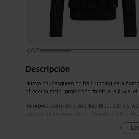
1/7
Descripción
Nuevo chubasquero de trail running para hombre
ofrecer la mejor protección frente a la lluvia, el 
Incorpora cierre de cremallera bloqueable y wat
zona se ha incorporado una banda elástica de a
chubasquero y guardarlo en el interior de ese bo
Le
Capucha ergonómica con visera para mayor pr