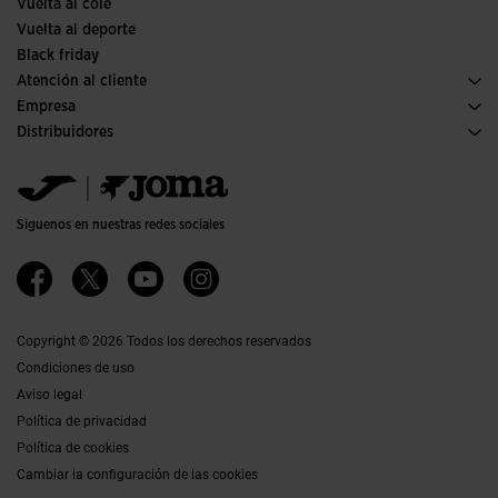
Vuelta al cole
Vuelta al deporte
Black friday
Atención al cliente
Condiciones de compra
Empresa
Transporte y entrega
Historia
Distribuidores
Devoluciones
Código de conducta
Almacén distribuidores
Guía de tallas
Política de calidad y medio ambiente
Jomanet
Preguntas frecuentes
Trabaja con nosotros
Área marketing
Contacto
Proyectos subvencionados
Contacto
Siguenos en nuestras redes sociales
Accesibilidad
Afiliados
Canal ético
Copyright © 2026 Todos los derechos reservados
Condiciones de uso
Aviso legal
Política de privacidad
Política de cookies
Cambiar la configuración de las cookies