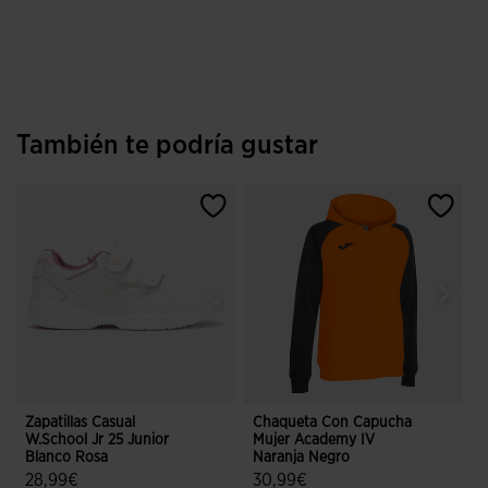
También te podría gustar
Zapatillas Casual
Chaqueta Con Capucha
P
W.School Jr 25 Junior
Mujer Academy IV
Blanco Rosa
Naranja Negro
F
28,99€
30,99€