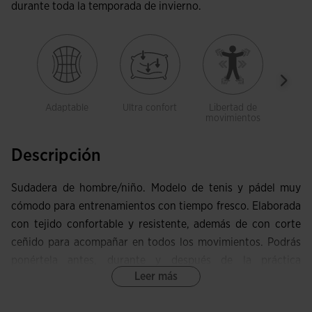
durante toda la temporada de invierno.
Adaptable
Ultra confort
Libertad de
Bol
movimientos
Descripción
Sudadera de hombre/niño. Modelo de tenis y pádel muy
cómodo para entrenamientos con tiempo fresco. Elaborada
con tejido confortable y resistente, además de con corte
ceñido para acompañar en todos los movimientos. Podrás
ponértela antes, durante y después de la práctica
Leer más
deportiva.
Esta sudadera cuenta con cierre de cremallera completa