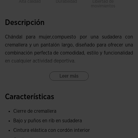
Alta calidad
Durabilidad
Libertad de
Trans
movimientos
Descripción
Chándal para mujer,compuesto por una sudadera con
cremallera y un pantalón largo, diseñado para ofrecer una
combinación perfecta de comodidad, estilo y funcionalidad
en cualquier actividad deportiva.
La sudadera presenta rib en los puños y en el bajo, lo que
Leer más
garantiza un ajuste firme y cómodo, además de bolsillos
con cremallera para guardar tus pertenencias de forma
Características
segura mientras entrenas. Su cremallera completa con
protector de barbilla proporciona una mayor comodidad,
Cierre de cremallera
evitando posibles roces durante el uso, y el diseño
Bajo y puños en rib en sudadera
sublimado en las mangas añade un toque moderno y
Cintura elástica con cordón interior
distintivo.