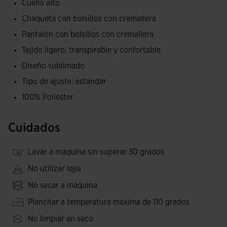
Cuello alto
Por otro lado, el pantalón largo incluye un sistema de doble
Chaqueta con bolsillos con cremallera
ajuste con una cinturilla elástica y cordones, lo que permite
Pantalón con bolsillos con cremallera
un ajuste personalizado y seguro. Además, los bolsillos con
Tejido ligero, transpirable y confortable
cremallera en el pantalón aseguran que puedas guardar tus
objetos personales con facilidad y seguridad.
Diseño sublimado
Tipo de ajuste: estándar
Confeccionado en tejido de calidad, ligero, transpirable y
100% Poliéster
resistente, este conjunto es ideal para ofrecerte el máximo
confort durante entrenamientos intensos, carreras o
Cuidados
actividades cotidianas, todo mientras disfrutas de la
libertad de movimiento que proporciona.
Lavar a máquina sin superar 30 grados
Logotipo de Joma bordado.
No utilizar lejía
No secar a máquina
Planchar a temperatura máxima de 110 grados
No limpiar en seco