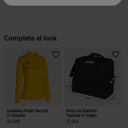
Completa el look
Sudadera Mujer Record
Bolsa De Deporte
C
III Amarillo
Training III Negro
R
A
38,99€
31,99€
4,5 sobre 5 de valoración de clientes
4 sobre 5 de valoración de cliente