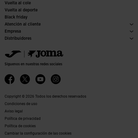
Vuelta al cole
Vuelta al deporte
Black friday
Atención al cliente
Condiciones de compra
Empresa
Transporte y entrega
Historia
Distribuidores
Devoluciones
Código de conducta
Almacén distribuidores
Guía de tallas
Política de calidad y medio ambiente
Jomanet
Preguntas frecuentes
Trabaja con nosotros
Área marketing
Contacto
Proyectos subvencionados
Contacto
Siguenos en nuestras redes sociales
Accesibilidad
Afiliados
Canal ético
Copyright © 2026 Todos los derechos reservados
Condiciones de uso
Aviso legal
Política de privacidad
Política de cookies
Cambiar la configuración de las cookies