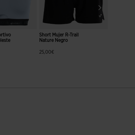
rtivo
Short Mujer R-Trail
Sujetador 
leste
Nature Negro
Mujer Iconi
25,00€
20,00€
valoración de clientes
5 sobre 5 de valoración de clientes
5 sobre 5 d