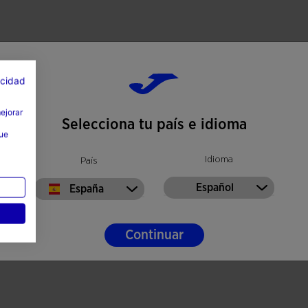
acidad
mejorar
Selecciona tu país e idioma
que
Idioma
País
Español
España
Continuar