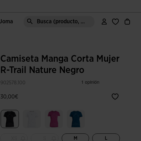
e Joma
Busca (producto, estilo, área, ect.)
Camiseta Manga Corta Mujer
R-Trail Nature Negro
902578.100
30,00€
Seleccionado
XS
S
M
L