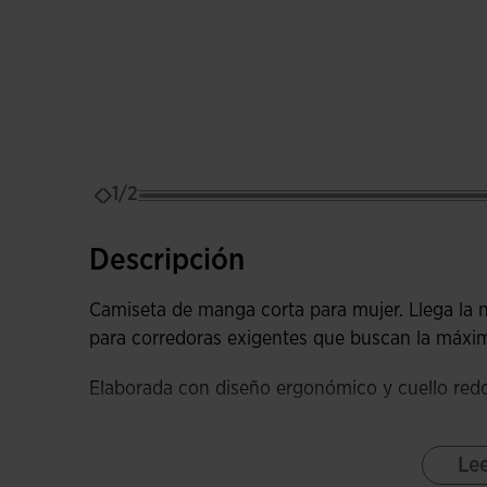
1/2
Descripción
Camiseta de manga corta para mujer. Llega la 
para corredoras exigentes que buscan la máxima
Elaborada con diseño ergonómico y cuello red
Diseño seamless para conseguir el máximo ajus
Le