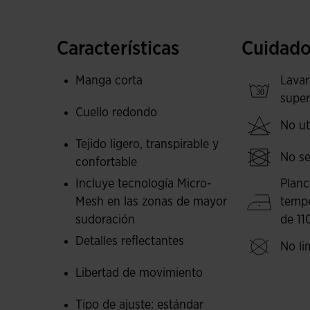
Tejido ultraligero con acabado en Jacquard, cap
temperatura corporal en momentos de máximo
Características
Cuidado
Libertad de movimiento garantizada.
Manga corta
Lavar
Logotipo Joma Trail en printing.
super
Cuello redondo
*El peso de la prenda puede variar ligeramente s
No uti
Tejido ligero, transpirable y
No se
confortable
Incluye tecnología Micro-
Planc
Mesh en las zonas de mayor
temp
sudoración
de 11
Detalles reflectantes
No li
Libertad de movimiento
Tipo de ajuste: estándar