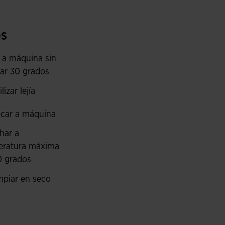
az de evacuar el sudor y de regular la
 rendimiento.
s
 a máquina sin
ar 30 grados
egún la talla.
lizar lejía
car a máquina
har a
eratura máxima
0 grados
mpiar en seco