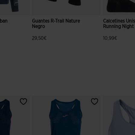
rban
Guantes R-Trail Nature
Calcetines Uni
Negro
Running Night
Azul Coral
29,50€
10,99€
ción de clientes
4,3 sobre 5 de valoración de clientes
4,6 sobre 5 de 