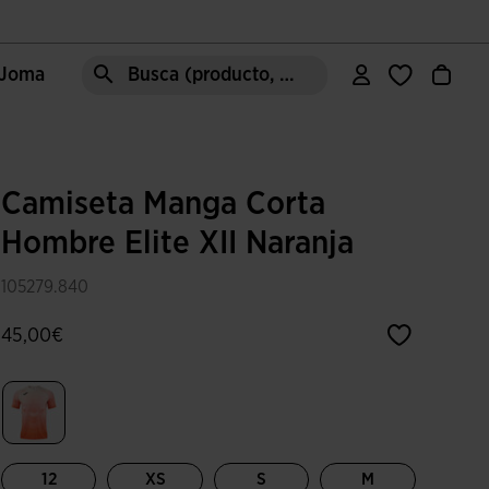
e Joma
Busca (producto, estilo, área, ect.)
Camiseta Manga Corta
Hombre Elite XII Naranja
105279.840
45,00€
Seleccionado
12
XS
S
M