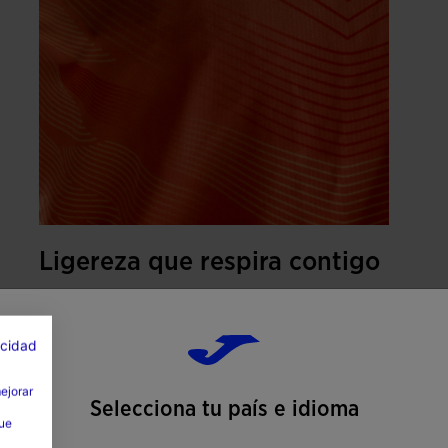
Ligereza que respira contigo
Confeccionada en tejido técnico ultraligero y
altamente transpirable, favorece la
acidad
ventilación constante y la evacuación del
sudor. Mantiene el cuerpo seco y regulado
mejorar
Selecciona tu país e idioma
incluso en entrenamientos y competiciones
que
de alta intensidad.