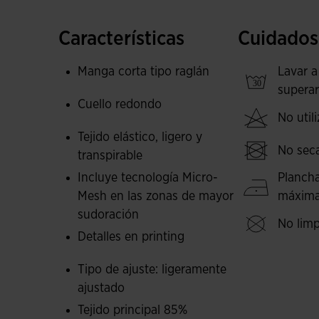
que asegura la libertad de movimiento. En la es
junto con la tecnología MICRO-MESH SYSTEM de l
Características
Cuidados
en una de las zonas en las que más se acumula
Manga corta tipo raglán
Lavar a
Logotipo Joma en printing.
superar
Cuello redondo
No utili
Tejido elástico, ligero y
No sec
transpirable
Incluye tecnología Micro-
Plancha
Mesh en las zonas de mayor
máxima
sudoración
No limp
Detalles en printing
Tipo de ajuste: ligeramente
ajustado
Tejido principal 85%