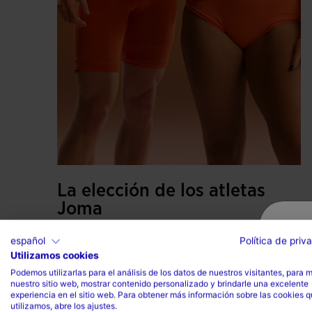
La elección de los atletas
Joma
La colección Elite XII es la equipación que
español
Política de priv
Utilizamos cookies
utilizan los atletas del Joma Team en
Podemos utilizarlas para el análisis de los datos de nuestros visitantes, para 
competiciones internacionales. Desarrollada
nuestro sitio web, mostrar contenido personalizado y brindarle una excelente
para responder a las exigencias del alto
experiencia en el sitio web. Para obtener más información sobre las cookies 
utilizamos, abre los ajustes.
rendimiento, combina tecnología,