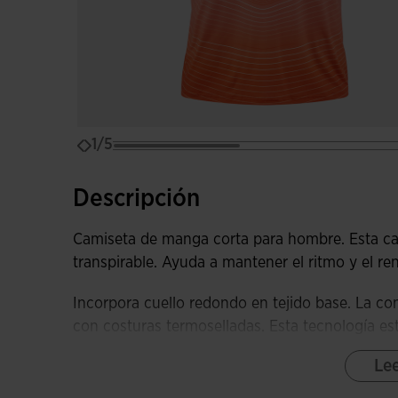
1/5
Descripción
Camiseta de manga corta para hombre. Esta cami
transpirable. Ayuda a mantener el ritmo y el re
Incorpora cuello redondo en tejido base. La co
con costuras termoselladas. Esta tecnología es
ya que previene las rozaduras y la hace más lig
Le
En cuanto a la fabricación, se ha confeccionado 