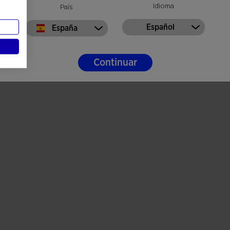
Idioma
País
Español
España
Continuar