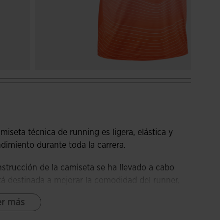
seta técnica de running es ligera, elástica y
ndimiento durante toda la carrera.
nstrucción de la camiseta se ha llevado a cabo
tá destinada a mejorar la comodidad del runner,
era.
er más
con tejido muy ligero, transpirable y elástico,