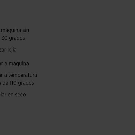
palda, lleva un troquelado en corte láser, que
as axilas, se optimiza la ventilación del sudor
.
 máquina sin
 30 grados
zar lejía
ar a máquina
r a temperatura
 de 110 grados
iar en seco