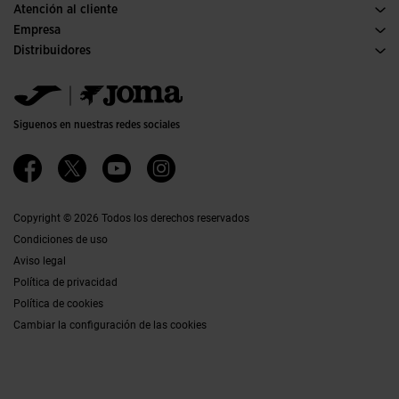
Atención al cliente
Condiciones de compra
Empresa
Transporte y entrega
Historia
Distribuidores
Devoluciones
Código de conducta
Almacén distribuidores
Guía de tallas
Política de calidad y medio ambiente
Jomanet
Preguntas frecuentes
Trabaja con nosotros
Área marketing
Contacto
Proyectos subvencionados
Contacto
Siguenos en nuestras redes sociales
Accesibilidad
Afiliados
Canal ético
Copyright © 2026 Todos los derechos reservados
Condiciones de uso
Aviso legal
Política de privacidad
Política de cookies
Cambiar la configuración de las cookies