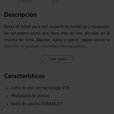
Durability
VTS
Descripción
Botas de fútbol para turf (superficies sintéticas y moqueta).
Un verdadero icono que lleva más de tres décadas en la
historia de Joma. Rápidas, ágiles y ligeras, siguen siendo la
elección de grandes referentes internacionales.
Upper elaborado con piel. Proporciona una combinación
Leer más
ideal de confort, durabilidad y flexibilidad. Esto permite una
adaptación total al pie, mejorando la sensibilidad y el
Características
control del balón. Su superficie suave reduce la fricción,
minimizando el riesgo de ampollas. Ventilación del sudor
Corte de piel con tecnología VTS
garantizada con la tecnología de perforaciones VTS.
Mediasuela de phylon
La mediasuela de phylon ofrece una combinación perfecta
Suela de caucho DURABILITY
de ligereza y confort. Este material proporciona un