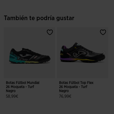
También te podría gustar
Botas Fútbol Mundial
Botas Fútbol Top Flex
B
26 Moqueta - Turf
26 Moqueta - Turf
2
Negro
Negro
T
58,99€
76,99€
4,6 sobre 5 de valoración de clientes
3,2 sobre 5 de valoración de client