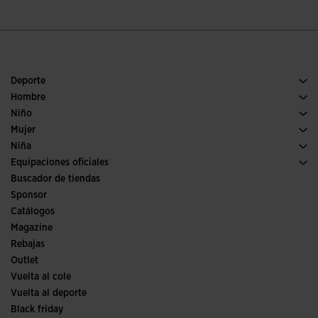
Deporte
Running
Hombre
Pádel
Calzado Hombre
Niño
Fútbol
Deporte
Ver todo ropa niño
Mujer
Trail running
Ropa Mujer
Niña
Tenis
Deporte
Ver todo ropa niña
Equipaciones oficiales
Fútbol
Buscador de tiendas
Fútbol sala
Sponsor
Comités y Federaciones
Catálogos
Ediciones especiales
Magazine
Rebajas
Outlet
Vuelta al cole
Vuelta al deporte
Black friday