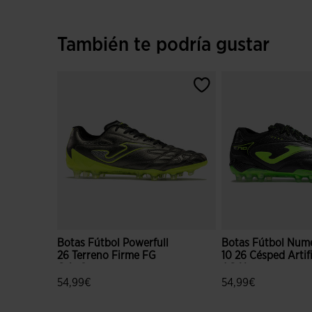
También te podría gustar
Botas Fútbol Powerfull
Botas Fútbol Num
26 Terreno Firme FG
10 26 Césped Artifi
Gris Oscuro
AG Negro
54,99€
54,99€
5 sobre 5 de valoración de clientes
4,9 sobre 5 de valo