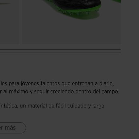
ales para jóvenes talentos que entrenan a diario,
ir al máximo y seguir creciendo dentro del campo.
ntética, un material de fácil cuidado y larga
er más
 que envuelve el tobillo para mejorar el ajuste y
l pie como una segunda piel y previene la entrada