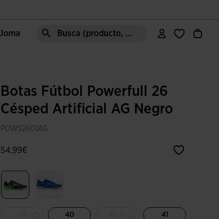
e Joma
Busca (producto, estilo, área, ect.)
Botas Fútbol Powerfull 26
Césped Artificial AG Negro
POWS2601AG
54,99€
Seleccionado
39
40.5
40
41