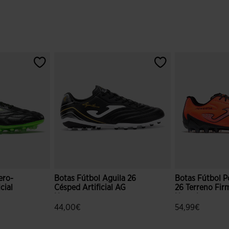
ero-
Botas Fútbol Aguila 26
Botas Fútbol P
cial
Césped Artificial AG
26 Terreno Fir
Negro
Naranja
44,00€
54,99€
ración de clientes
3,6 sobre 5 de valoración de clientes
3,9 sobre 5 de 