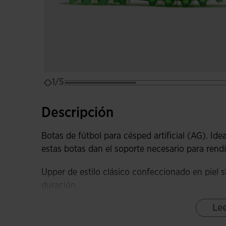
1/5
Descripción
Botas de fútbol para césped artificial (AG). Ide
estas botas dan el soporte necesario para rend
Upper de estilo clásico confeccionado en piel si
duración.
Le
Incorporan el sistema SOCK SYSTEM, un calcetín
la comodidad. Este diseño flexible se adapta a