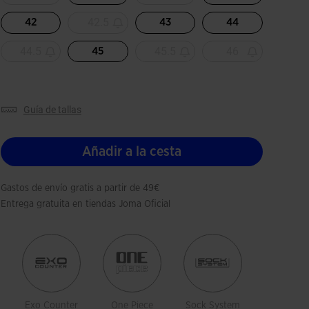
42.5
42
43
44
44.5
45.5
46
45
guía de tallas
Añadir a la cesta
Gastos de envío gratis a partir de 49€
Entrega gratuita en tiendas Joma Oficial
Exo Counter
One Piece
Sock System