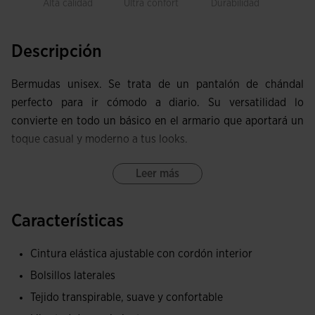
Alta calidad
Ultra confort
Durabilidad
Libe
movi
Descripción
Bermudas unisex. Se trata de un pantalón de chándal
perfecto para ir cómodo a diario. Su versatilidad lo
convierte en todo un básico en el armario que aportará un
toque casual y moderno a tus looks.
Incorpora sistema de doble ajuste: cinturilla elástica que
Leer más
junto al cordón con acabado de goma, lograrás un ajuste
cómodo y perfecto. Este pantalón tiene dos bolsillos
Características
laterales donde puedes guardar tus pertenencias.
Cintura elástica ajustable con cordón interior
Elaborado casi en su mayoría con algodón, un tejido de
Bolsillos laterales
gran calidad, suave al tacto y confortable. Tiene la
capacidad de absorber el sudor.
Tejido transpirable, suave y confortable