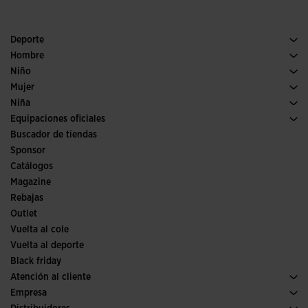
Deporte
Running
Hombre
Pádel
Calzado Hombre
Niño
Fútbol
Deporte
Ver todo ropa niño
Mujer
Trail running
Ropa Mujer
Niña
Tenis
Deporte
Ver todo ropa niña
Equipaciones oficiales
Fútbol
Buscador de tiendas
Fútbol sala
Sponsor
Comités y Federaciones
Catálogos
Ediciones especiales
Magazine
Rebajas
Outlet
Vuelta al cole
Vuelta al deporte
Black friday
Atención al cliente
Condiciones de compra
Empresa
Transporte y entrega