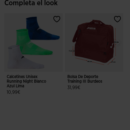
Completa el look
Calcetines Unisex
Bolsa De Deporte
G
Running Night Blanco
Training III Burdeos
Azul Lima
31,99€
10,99€
4,3 sobre 5 de valoración de client
5 sobre 5 de valoración de clientes