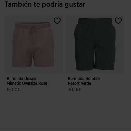
También te podría gustar
Bermuda Unisex
Bermuda Hombre
Mimetic Oversize Rosa
Resort Verde
R
15,00€
30,00€
5 sobre 5 de valoración de clientes
3,3 sobre 5 de valoración de client