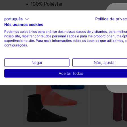
100% Poliéster
português
Política de priva
Nós usamos cookies
Podemos colocá-los para análise dos nossos dados de visitantes, para melhor
nosso site, mostrar conteúdos personalizados e para lhe proporcionar uma óp
experiência no site. Para mais informações sobre os cookies que utilizamos, a
configurações.
Complete o look
Negar
Não, ajustar
Aceitar todos