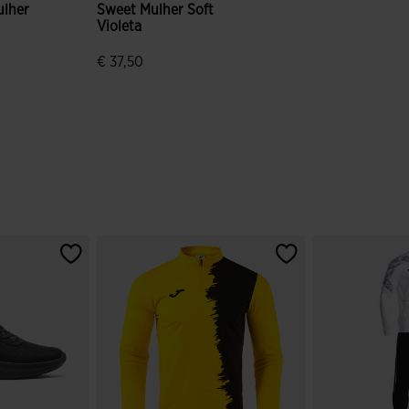
ulher
Sweet Mulher Soft
Violeta
€ 37,50
e clientes
3$4 em 5 avaliação de clientes