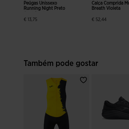
Peúgas Unissexo
Calça Comprida M
Running Night Preto
Breath Violeta
Azul Coral
€ 13,75
€ 52,44
4$6 em 5 avaliação de clientes
5 em 5 avaliação d
Também pode gostar