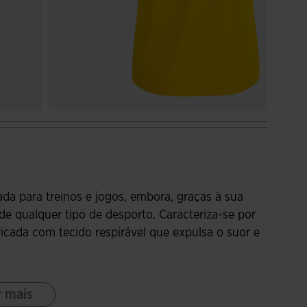
a para treinos e jogos, embora, graças à sua
a de qualquer tipo de desporto. Caracteriza-se por
icada com tecido respirável que expulsa o suor e
ra manga curta tipo raglán para favorecer a
r mais
 mais flexível do que o design normal, uma vez