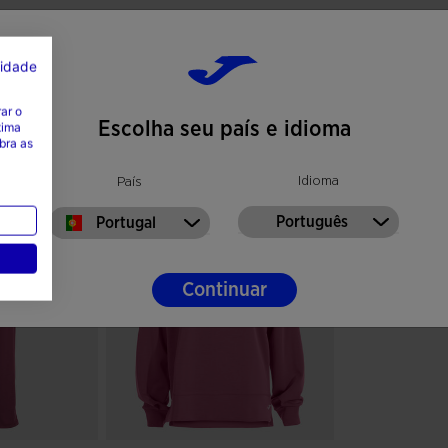
cidade
ar o
Escolha seu país e idioma
tima
bra as
Idioma
País
Português
Portugal
Continuar