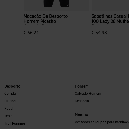
Macacão De Desporto
Sapatilhas Casual 
Homem Picasho
100 Lady 26 Mulhe
Amarelo Preto
Preto
€ 56,24
€ 54,98
4$9 em 5 avaliação de clientes
4$5 em 5 avaliação
Desporto
Homem
Corrida
Calcado Homem
Futebol
Desporto
Padel
Menino
Ténis
Ver todas as roupas para meninos
Trail Running