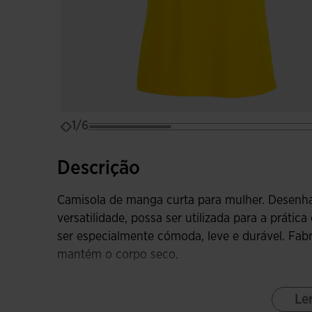
1/6
Descrição
Camisola de manga curta para mulher. Desenhad
versatilidade, possa ser utilizada para a prátic
ser especialmente cómoda, leve e durável. Fabr
mantém o corpo seco.
Esta camisola de gola redonda elástica incorpo
Le
liberdade de movimento. Este tipo de mangas é