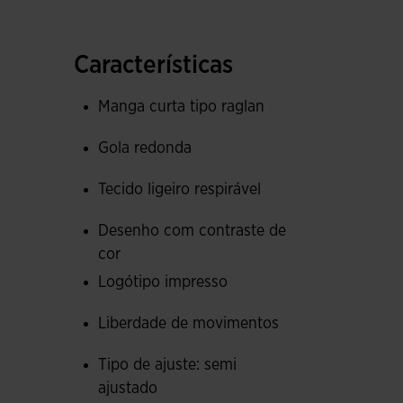
que a localização das costuras não limita o mo
Está confeccionada em tecido resistente e respi
Características
conseguinte, impede que este seja uma incómod
adapta-se à forma física da atleta e dá liberd
Manga curta tipo raglan
Quanto ao design, destaca-se o toque clássico 
Gola redonda
mangas. Muito fácil de combinar com um calçã
Tecido ligeiro respirável
Logotipo Joma serigrafado de forma a manter a
Desenho com contraste de
cor
Logótipo impresso
Liberdade de movimentos
Tipo de ajuste: semi
ajustado