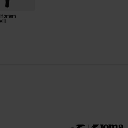
o Homem
III
ão de clientes