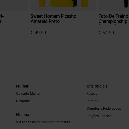
N-
Sweet Homem Picasho
Fato De Trein
r
Amarelo Preto
Championship V
Branco Preto
€ 49,99
€ 64,99
 de clientes
5 em 5 avaliação de clientes
4 em 5 avaliaç
Mulher
Kits oficiais
Calcado Mulher
Futebol
Desporto
Interior
Comités e Federações
Menina
Edições Especiais
Ver todas as roupas para meninas