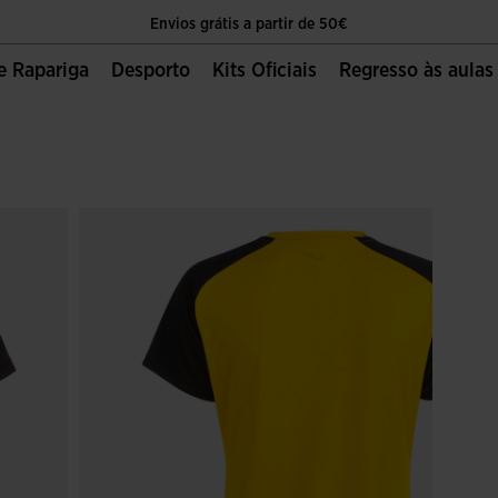
Envios grátis a partir de 50€
 e Rapariga
Desporto
Kits Oficiais
Regresso às aulas
O único sítio oficial da Joma Sport
Envios grátis a partir de 50€
O único sítio oficial da Joma Sport
Envios grátis a partir de 50€