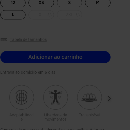
12
XS
S
M
XL
2XL
L
tabela de tamanhos
Adicionar ao carrinho
Entrega ao domicílio em 6 dias
Adaptabilidad
Liberdade de
Transpirável
Leveza
e
movimentos
Camisola de manga curta desportiva para mulher. A forma