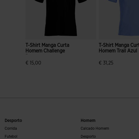
T-Shirt Manga Curta
T-Shirt Manga Cur
Homem Challenge
Homem Trail Azul
Preto
€ 15,00
€ 31,25
4$3 em 5 avaliação de clientes
5 em 5 avaliação d
Desporto
Homem
Corrida
Calcado Homem
Futebol
Desporto