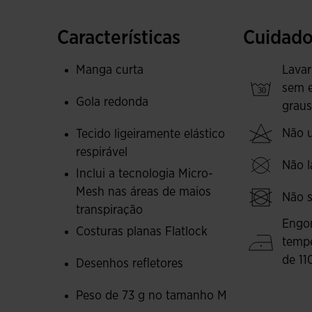
t-shirt ajuda a manter a pele seca ao evacuar 
garante uma sensação de conforto total, ideal
Características
Cuidado
O design completa-se com logótipos refletore
Manga curta
Lavar
pouca luz.
sem 
Gola redonda
graus
*Peso leve de 73 g no tamanho M.
Não ut
Tecido ligeiramente elástico
respirável
Não l
Inclui a tecnologia Micro-
Mesh nas áreas de maios
Não s
transpiração
Engo
Costuras planas Flatlock
temp
de 11
Desenhos refletores
Peso de 73 g no tamanho M