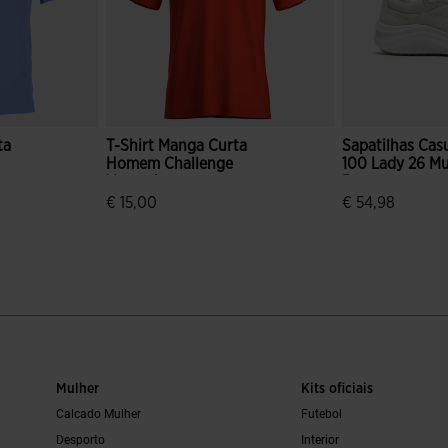
ta
T-Shirt Manga Curta
Sapatilhas Cas
Homem Challenge
100 Lady 26 Mu
Vermelho
Branco
€ 15,00
€ 54,98
e clientes
4$8 em 5 avaliação de clientes
3$4 em 5 avali
Mulher
Kits oficiais
Calcado Mulher
Futebol
Desporto
Interior