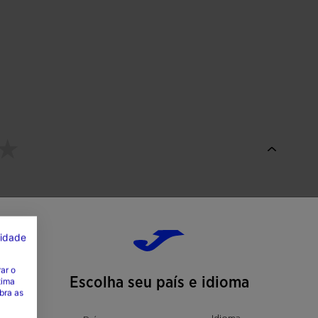
cidade
ar o
Escolha seu país e idioma
tima
bra as