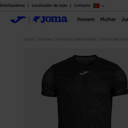
Distribuidores
Localizador de lojas
Contacto
Homem
Mulher
J
/
homem
/
produtos selecionados
/
novos lançam
Iniciar