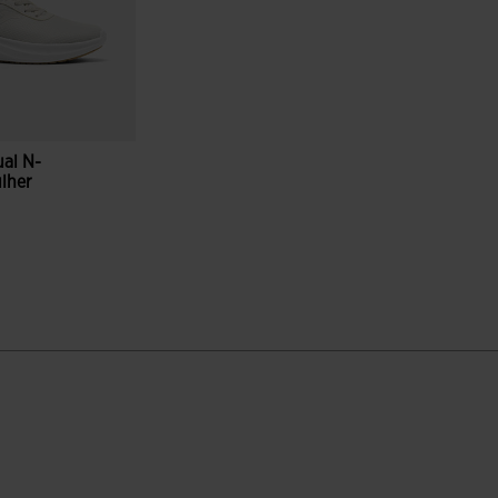
ual N-
lher
ação de clientes