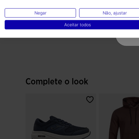
Negar
Não, ajustar
Aceitar todos
Complete o look