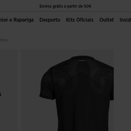
Envios grátis a partir de 50€
O único sítio oficial da Joma Sport
unior e Rapariga
Desporto
Kits Oficiais
Outlet
Insi
Envios grátis a partir de 50€
entos
O único sítio oficial da Joma Sport
Envios grátis a partir de 50€