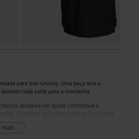
nsada para trail running. Uma peça leve e
 durante cada saída para a montanha.
ássica assegura um ajuste confortável e
gentes. O sistema de costuras planas FLATLOCK
 conforto a todo momento.
r mais
ve graças à tecnologia MICRO-MESH SYSTEM, esta