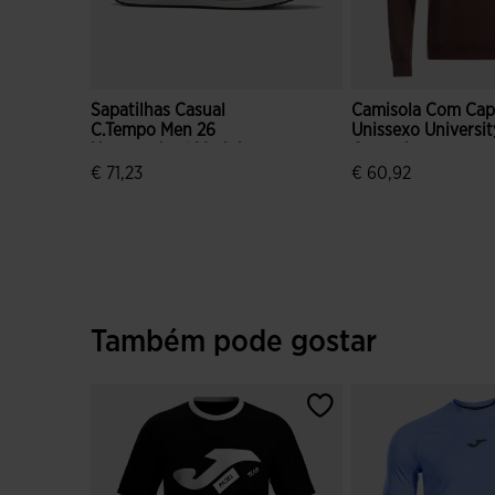
Sapatilhas Casual
Camisola Com Ca
C.Tempo Men 26
Unissexo Universit
Homem Azul Marinho
Castanho
€ 71,23
€ 60,92
3$4 em 5 avaliação de clientes
5 em 5 avaliação d
Também pode gostar