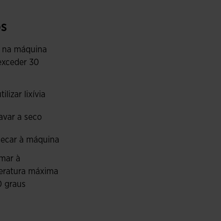
rapidamente o suor. O seu peso altamente leve
 para longos dias na montanha.
s
s que aumentam a visibilidade em condições de
 na máquina
exceder 30
ilizar lixívia
avar a seco
ecar à máquina
mar à
eratura máxima
0 graus