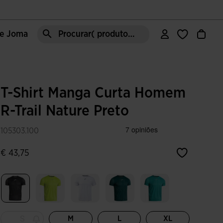
de Joma
Procurar( produto, moda, área, etc)
T-Shirt Manga Curta Homem
R-Trail Nature Preto
105303.100
€ 43,75
Selecionar
S
M
L
XL