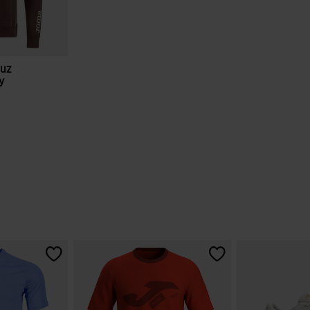
puz
y
e clientes