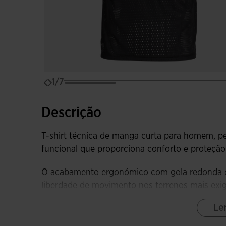
1/7
Descrição
T-shirt técnica de manga curta para homem, pe
funcional que proporciona conforto e proteção
O acabamento ergonómico com gola redonda cl
liberdade de movimento nos terrenos mais exi
evita o aparecimento de fricções e aumenta o
Le
Fabricada com tecido muito transpirável e le