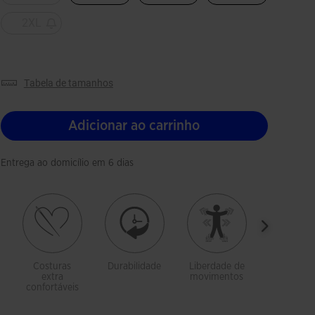
2XL
tabela de tamanhos
Adicionar ao carrinho
Entrega ao domicílio em 6 dias
Costuras
Durabilidade
Liberdade de
Extra le
extra
movimentos
confortáveis