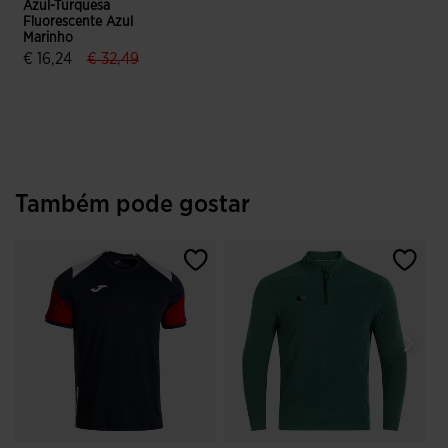
Azul-Turquesa
Fluorescente Azul
Marinho
label.price.reduced.from
label.price.to
€ 16,24
€ 32,49
4$5 em 5 avaliação de clientes
Também pode gostar