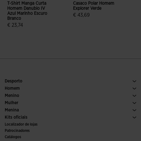
T-Shirt Manga Curta
Casaco Polar Homem
T
Homem Danubio IV
Explorer Verde
M
Azul Marinho Escuro
€ 43,69
€
Branco
4$6 em 5 avaliação de clientes
€ 23,74
4$3 em 5 avaliação de clientes
Desporto
Corrida
Homem
Futebol
Calcado Homem
Menino
Padel
Desporto
Ver todas as roupas para meninos
Mulher
Ténis
Calcado Mulher
Menina
Trail Running
Desporto
Ver todas as roupas para meninas
Kits oficiais
Futebol
Localizador de lojas
Interior
Patrocinadores
Comités e Federações
Catálogos