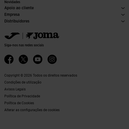
Edições Especiais
Novidades
Apoio ao cliente
Condições de Compra
Empresa
Transporte e entrega
Histórico
Distribuidores
Devoluções
Código de Conduta
Armazém de Distribuiçaõ
Formulário de devolução
Canal ético
Jomanet
Tabela de Tamanhos
Qualidade e política ambiental
Área de Marketing
FAQs
Trabalhar Connosco
Contactos
Siga-nos nas redes sociais
Contactos
Acessibilidade
Afiliações
Ethics Channel
Copyright © 2026 Todos os direitos reservados
Condições de utilização
Avisos Legais
Política de Privacidade
Política de Cookies
Alterar as configurações de cookies