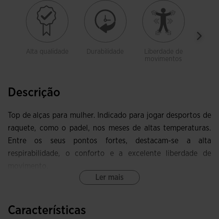
Alta qualidade
Durabilidade
Liberdade de
Trans
movimentos
Descrição
Top de alças para mulher. Indicado para jogar desportos de
raquete, como o padel, nos meses de altas temperaturas.
Entre os seus pontos fortes, destacam-se a alta
respirabilidade, o conforto e a excelente liberdade de
movimento.
Ler mais
Incorpora decote redondo e costas tipo nadador para
libertar os omoplatas e permitir uma completa liberdade de
Características
movimento. Todos os acabamentos têm costuras