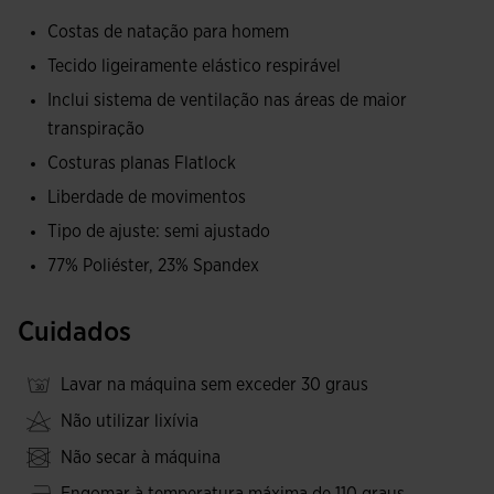
termosseladas, cujo propósito é elevar o conforto e
Costas de natação para homem
prevenir as irritações na pele. Nas costas, tem costuras
Tecido ligeiramente elástico respirável
planas Flatlock com o mesmo objetivo.
Inclui sistema de ventilação nas áreas de maior
Este top super leve é feito com tecido resistente, elástico e
transpiração
altamente respirável devido às perfurações VTS inseridas
Costuras planas Flatlock
nos lados e nas costas com corte a laser. Graças a este
Liberdade de movimentos
sistema, é criado um fluxo de ar que permite que o suor
Tipo de ajuste: semi ajustado
evapore rapidamente.
77% Poliéster, 23% Spandex
O logotipo da Joma é de silicone termosselado com a
tecnologia JOMA SPORTECH, que não adiciona peso extra
Cuidados
e eleva o conforto.
Lavar na máquina sem exceder 30 graus
Não utilizar lixívia
Não secar à máquina