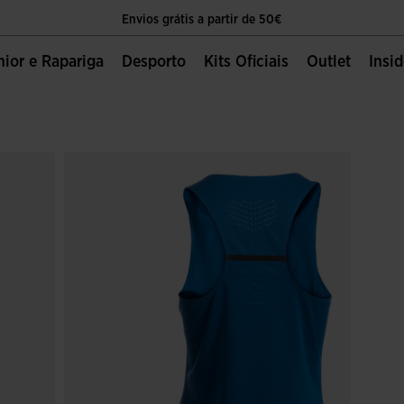
Envios grátis a partir de 50€
O único sítio oficial da Joma Sport
unior e Rapariga
Desporto
Kits Oficiais
Outlet
Insi
Envios grátis a partir de 50€
O único sítio oficial da Joma Sport
Envios grátis a partir de 50€