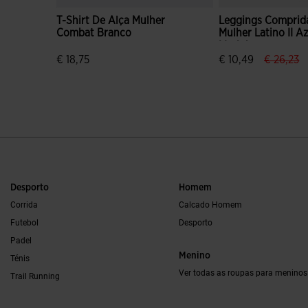
T-Shirt De Alça Mulher
Leggings Comprid
Combat Branco
Mulher Latino II A
Marinho
label.pri
la
€ 18,75
€ 10,49
€ 26,23
3$4 em 5 avaliação de clientes
4$9 em 5 avaliação
Desporto
Homem
Corrida
Calcado Homem
Futebol
Desporto
Padel
Menino
Ténis
Ver todas as roupas para meninos
Trail Running