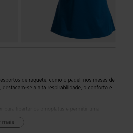
 desportos de raquete, como o padel, nos meses de
, destacam-se a alta respirabilidade, o conforto e
r para libertar os omoplatas e permitir uma
cabamentos têm costuras termosseladas, cujo
r mais
itações na pele. Nas costas, tem costuras planas