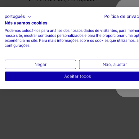
português
Política de priva
Nós usamos cookies
Podemos colocá-los para análise dos nossos dados de visitantes, para melhor
nosso site, mostrar conteúdos personalizados e para lhe proporcionar uma óp
experiência no site. Para mais informações sobre os cookies que utilizamos, a
Valoraciones (1)
configurações.
Negar
Não, ajustar
Aceitar todos