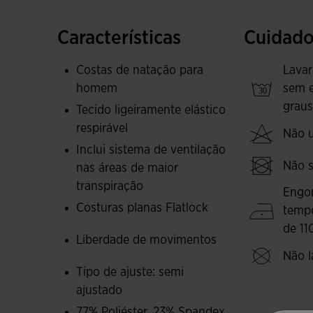
Este top super leve é feito com tecido resistent
Características
Cuidado
perfurações VTS inseridas nos lados e nas costa
criado um fluxo de ar que permite que o suor 
Costas de natação para
Lavar
homem
sem 
O logotipo da Joma é de silicone termossela
graus
Tecido ligeiramente elástico
adiciona peso extra e eleva o conforto.
respirável
Não ut
Inclui sistema de ventilação
Não s
nas áreas de maior
transpiração
Engo
Costuras planas Flatlock
temp
de 11
Liberdade de movimentos
Não l
Tipo de ajuste: semi
ajustado
77% Poliéster, 23% Spandex