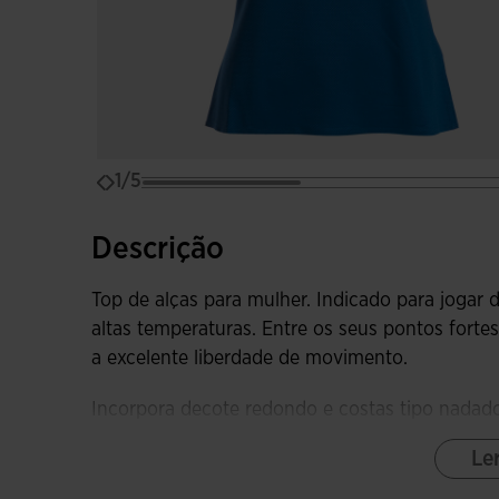
1/5
Descrição
Top de alças para mulher. Indicado para jogar
altas temperaturas. Entre os seus pontos fortes
a excelente liberdade de movimento.
Incorpora decote redondo e costas tipo nadado
completa liberdade de movimento. Todos os a
Le
propósito é elevar o conforto e prevenir as irr
Flatlock com o mesmo objetivo.