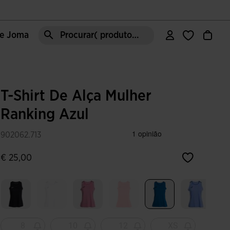
de Joma
Procurar( produto, moda, área, etc)
T-Shirt De Alça Mulher
Ranking Azul
902062.713
€ 25,00
Selecionar
8
10
12
XS