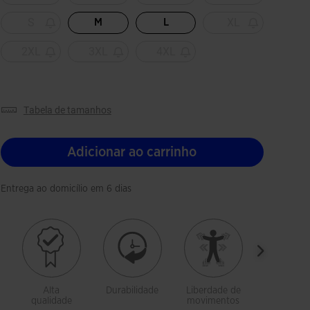
S
XL
M
L
2XL
3XL
4XL
tabela de tamanhos
Adicionar ao carrinho
Entrega ao domicílio em 6 dias
Alta
Durabilidade
Liberdade de
Transpirá
qualidade
movimentos