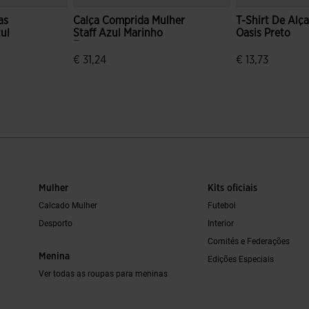
as
Calça Comprida Mulher
T-Shirt De Alç
zul
Staff Azul Marinho
Oasis Preto
Escuro
ce.reduced.from
bel.price.to
€ 31,24
€ 13,73
 de clientes
4 em 5 avaliação de clientes
3$6 em 5 avali
Mulher
Kits oficiais
Calcado Mulher
Futebol
Desporto
Interior
Comités e Federações
Menina
Edições Especiais
Ver todas as roupas para meninas