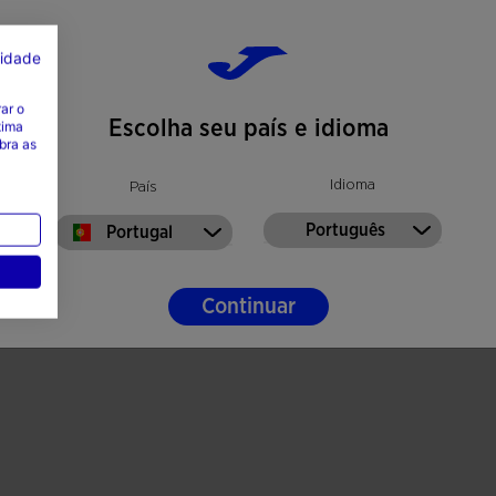
cidade
ar o
Escolha seu país e idioma
tima
bra as
Idioma
País
Português
Portugal
Continuar