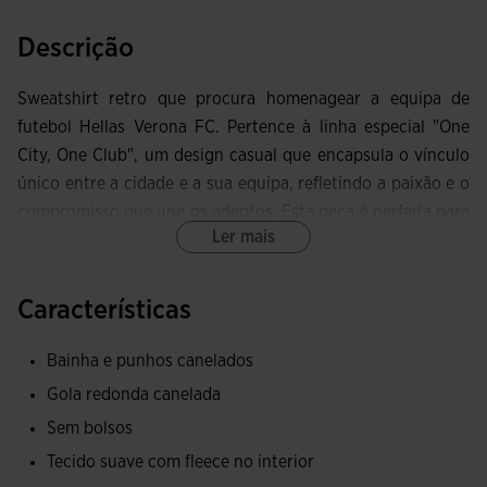
Descrição
Sweatshirt retro que procura homenagear a equipa de
futebol Hellas Verona FC. Pertence à linha especial "One
City, One Club", um design casual que encapsula o vínculo
único entre a cidade e a sua equipa, refletindo a paixão e o
compromisso que une os adeptos. Esta peça é perfeita para
Ler mais
os seguidores que desejam vestir a sua paixão pelo futebol
em qualquer ocasião.
Características
Fabricada em 100% algodão, um tecido de excelente
qualidade que proporciona conforto, respirabilidade,
Bainha e punhos canelados
resistência, durabilidade e uma grande qualidade graças ao
Gola redonda canelada
fleece que o compõe. Inclui detalhes como o decote
Sem bolsos
redondo, os punhos e a bainha em rib, além de uma fita
interior que garante um acabamento impecável que evita
Tecido suave com fleece no interior