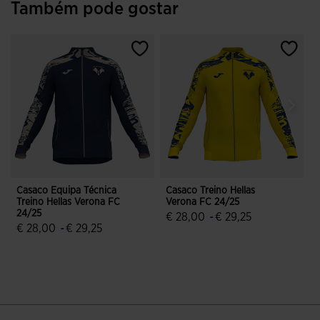
Também pode gostar
Casaco Equipa Técnica
Casaco Treino Hellas
C
Treino Hellas Verona FC
Verona FC 24/25
P
24/25
F
€ 28,00
-
€ 29,25
€ 28,00
-
€ 29,25
4$8 em 5 avaliação de clientes
4 em 5 avaliação de clientes