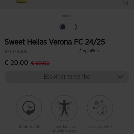
1/4
Selecionar
Sweet Hellas Verona FC 24/25
104079.309
label.price.reduced.from
label.price.to
€ 20,00
€ 50,00
Escolher tamanho
Durabilidade
Liberdade de
Tecido quente
movimentos