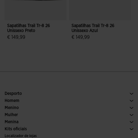
Sapatilhas Trail Tr-8 26
Sapatilhas Trail Tr-8 26
S
Unissexo Preto
Unissexo Azul
U
€ 149,99
€ 149,99
5 em 5 avaliação de clientes
4$4 em 5 avaliação de clientes
Desporto
Corrida
Homem
Futebol
Calcado Homem
Menino
Padel
Desporto
Ver todas as roupas para meninos
Mulher
Ténis
Calcado Mulher
Menina
Trail Running
Desporto
Ver todas as roupas para meninas
Kits oficiais
Futebol
Localizador de lojas