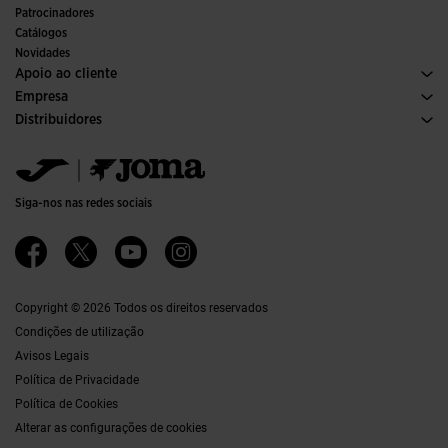
Interior
Patrocinadores
Comités e Federações
Catálogos
Edições Especiais
Novidades
Apoio ao cliente
Condições de Compra
Empresa
Transporte e entrega
Histórico
Distribuidores
Devoluções
Código de Conduta
Armazém de Distribuiçaõ
Formulário de devolução
Canal ético
Jomanet
Tabela de Tamanhos
Qualidade e política ambiental
Área de Marketing
FAQs
Trabalhar Connosco
Contactos
Siga-nos nas redes sociais
Contactos
Acessibilidade
Afiliações
Ethics Channel
Copyright © 2026 Todos os direitos reservados
Condições de utilização
Avisos Legais
Política de Privacidade
Política de Cookies
Alterar as configurações de cookies