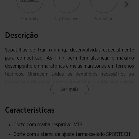
Durability
Fly Reactive
Protection
Spo
Descrição
Sapatilhas de trail running, desenvolvidas especialmente
para competição. As TR-7 permitem alcançar o máximo
desempenho em maratonas e meias maratonas em terrenos
técnicos. Oferecem todos os benefícios necessários ao
aumentar a distância: amortecimento e suporte sem perder
Ler mais
a resposta. Testadas pela lenda do trail Miguel Heras.
Parte superior elaborada com malha acabamento em
Características
Jacquard, muito leve e respirável graças às perfurações que
otimizam a ventilação do suor e permitem a circulação do
Corte com malha respirável VTS
ar dentro das sapatilhas. A tecnologia avançada VTS
Corte com sistema de ajuste termosselado SPORTECH
incorporada melhora a respirabilidade e o conforto,