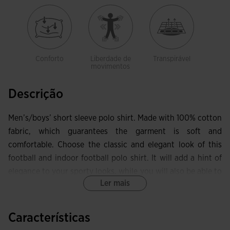
Conforto
Liberdade de
Transpirável
movimentos
Descrição
Men’s/boys’ short sleeve polo shirt. Made with 100% cotton
fabric, which guarantees the garment is soft and
comfortable. Choose the classic and elegant look of this
football and indoor football polo shirt. It will add a hint of
elegance to your sporty looks, while you will also be able to
Ler mais
wear it with your everyday outfits.
It is characterised by its polo neck with a customised three-
Características
button placket which guarantees freedom of movement for