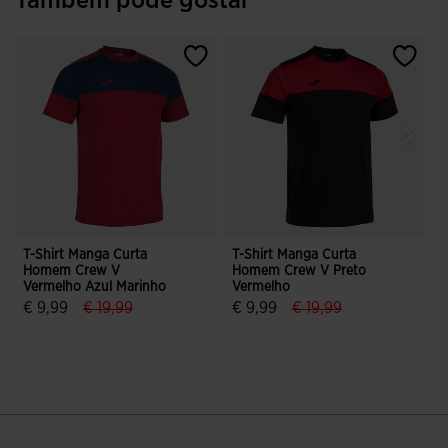
Também pode gostar
T-Shirt Manga Curta
T-Shirt Manga Curta
T
Homem Crew V
Homem Crew V Preto
Vermelho Azul Marinho
Vermelho
C
label.price.reduced.from
label.price.to
label.price.reduced.fr
label.price.to
€ 9,99
€ 19,99
€ 9,99
€ 19,99
4$9 em 5 avaliação de clientes
5 em 5 avaliação de clientes