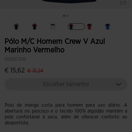
1/3
Selecionar
Pólo M/c Homem Crew V Azul
Marinho Vermelho
103297.336
label.price.reduced.from
label.price.to
€ 15,62
€ 31,24
Escolher tamanho
Polo de manga curta para homem para uso diário. A
abertura no pescoço e o tecido 100% algodão mantêm a
pele confortável e seca, além de oferecer conforto ao
desportista.