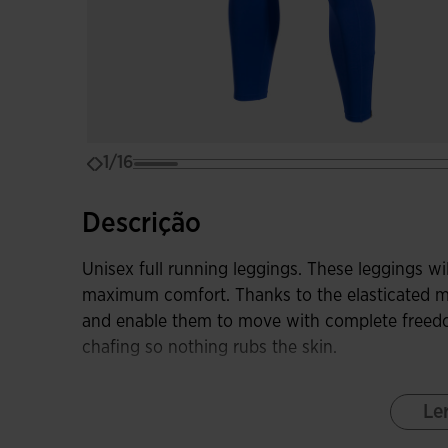
1/16
Descrição
Unisex full running leggings. These leggings wi
maximum comfort. Thanks to the elasticated ma
and enable them to move with complete freedom
chafing so nothing rubs the skin.
They also have a dual adjustment system at the
Le
runner’s physical shape; and on the other, the f
incorporates side zips on the hem, making them