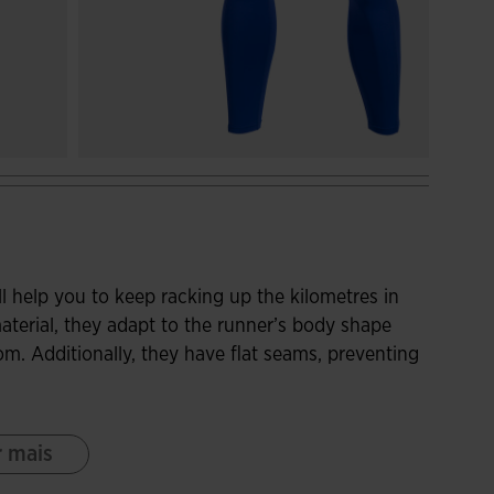
ll help you to keep racking up the kilometres in
terial, they adapt to the runner’s body shape
. Additionally, they have flat seams, preventing
 waist: on the one hand, the elastic adapts to the
r mais
lat inner drawstrings adjust the fit. They
 more comfortable to put on and take off. All of