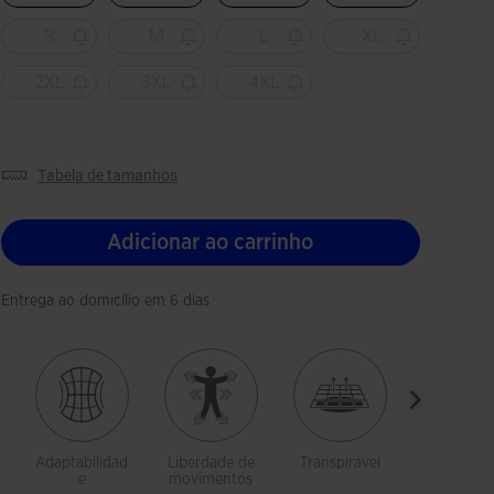
S
M
L
XL
2XL
3XL
4XL
tabela de tamanhos
Adicionar ao carrinho
Entrega ao domicílio em 6 dias
Adaptabilidad
Liberdade de
Transpirável
Com bols
e
movimentos