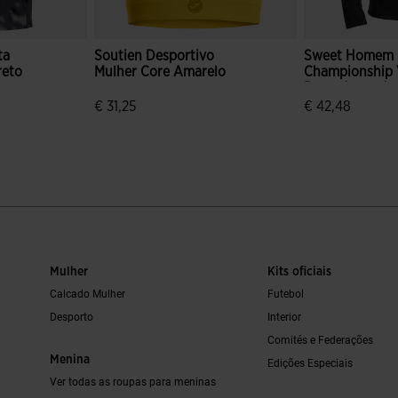
ta
Soutien Desportivo
Sweet Homem
eto
Mulher Core Amarelo
Championship V
Preto Antracit
€ 31,25
€ 42,48
 de clientes
4$8 em 5 avaliação de clientes
3$6 em 5 avali
Mulher
Kits oficiais
Calcado Mulher
Futebol
Desporto
Interior
Comités e Federações
Menina
Edições Especiais
Ver todas as roupas para meninas