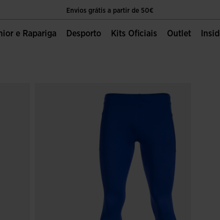
Envios grátis a partir de 50€
O único sítio oficial da Joma Sport
unior e Rapariga
Desporto
Kits Oficiais
Outlet
Insi
Envios grátis a partir de 50€
O único sítio oficial da Joma Sport
Envios grátis a partir de 50€