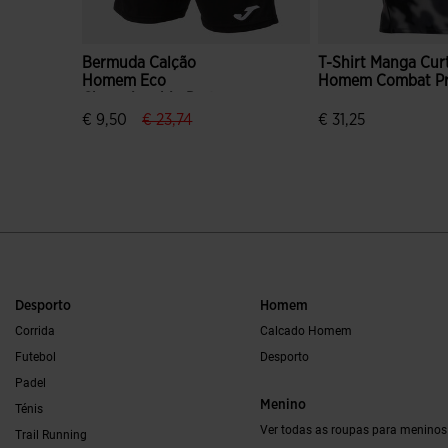
Bermuda Calção
T-Shirt Manga Cur
Homem Eco
Homem Combat Pr
Championship Preto
Vermelho
label.price.reduced.from
label.price.to
€ 9,50
€ 23,74
€ 31,25
3$2 em 5 avaliação de clientes
3$5 em 5 avaliação
Desporto
Homem
Corrida
Calcado Homem
Futebol
Desporto
Padel
Menino
Ténis
Ver todas as roupas para meninos
Trail Running