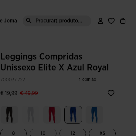
de Joma
Procurar( produto, moda, área, etc)
Leggings Compridas
Unissexo Elite X Azul Royal
700037.722
label.price.reduced.from
label.price.to
€ 19,99
€ 49,99
Selecionar
8
10
12
XS