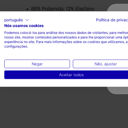
poor lighting conditions.
88% Poliamida, 12% Elastano
português
Política de priva
Nós usamos cookies
Podemos colocá-los para análise dos nossos dados de visitantes, para melhor
nosso site, mostrar conteúdos personalizados e para lhe proporcionar uma óp
experiência no site. Para mais informações sobre os cookies que utilizamos, a
configurações.
Valoraciones (1)
Negar
Não, ajustar
Aceitar todos