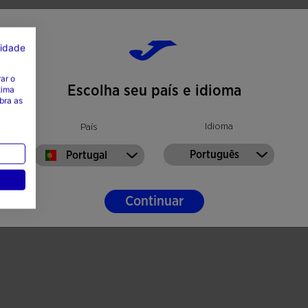
cidade
ar o
Escolha seu país e idioma
tima
bra as
Idioma
País
Português
Portugal
Continuar