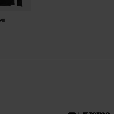
III
e
ação de clientes