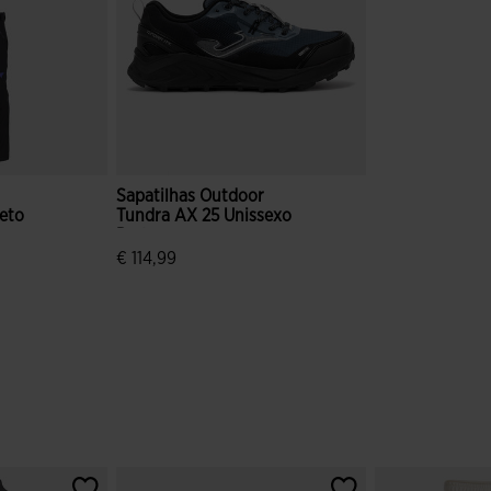
Sapatilhas Outdoor
eto
Tundra AX 25 Unissexo
Preto
€ 114,99
e clientes
4$4 em 5 avaliação de clientes