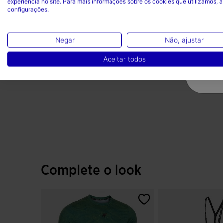
experiência no site. Para mais informações sobre os cookies que utilizamos, a
configurações.
Negar
Não, ajustar
Aceitar todos
Complete o look