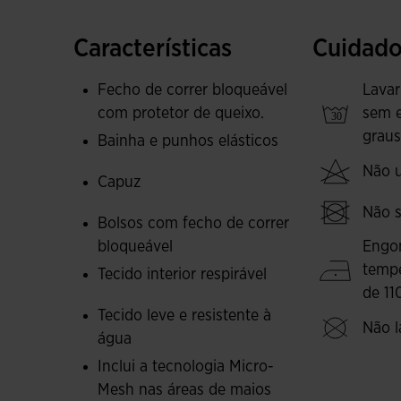
bloqueável para guardar objetos pessoais de f
Características
Cuidado
Elaborado com tecido duplo. A parte interior
SYSTEM, que absorve o suor e mantém constant
Fecho de correr bloqueável
Lavar
transparente deixa ver o print interior. Resiste 
com protetor de queixo.
sem 
graus
Bainha e punhos elásticos
Logotipo Joma refletor para aumentar a visibil
Não ut
Capuz
Não s
Bolsos com fecho de correr
bloqueável
Engo
temp
Tecido interior respirável
de 11
Tecido leve e resistente à
Não l
água
Inclui a tecnologia Micro-
Mesh nas áreas de maios