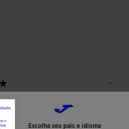
cidade
ar o
Escolha seu país e idioma
tima