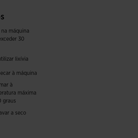
orma segura.
s
 foi elaborada com a tecnologia MICRO-MESH
e a temperatura corporal. O exterior com efeito
 na máquina
à água e é corta-vento, além de resistente e leve.
exceder 30
idade do desportista em condições de pouca luz.
ilizar lixívia
ecar à máquina
mar à
eratura máxima
0 graus
avar a seco