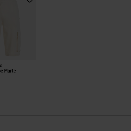
ão
be Marte
ação de clientes