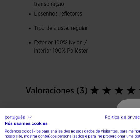
transpiração
Desenhos refletores
Tipo de ajuste: regular
Exterior 100% Nylon /
interior 100% Poliéster
Valoraciones (3)
português
Política de priva
Nós usamos cookies
Podemos colocá-los para análise dos nossos dados de visitantes, para melhor
nosso site, mostrar conteúdos personalizados e para lhe proporcionar uma óp