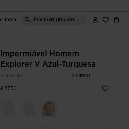
de Joma
Procurar( produto, moda, área, etc)
Impermiável Homem
Explorer V Azul-Turquesa
103913.346
€ 37,50
Selecionar
S
M
L
XL