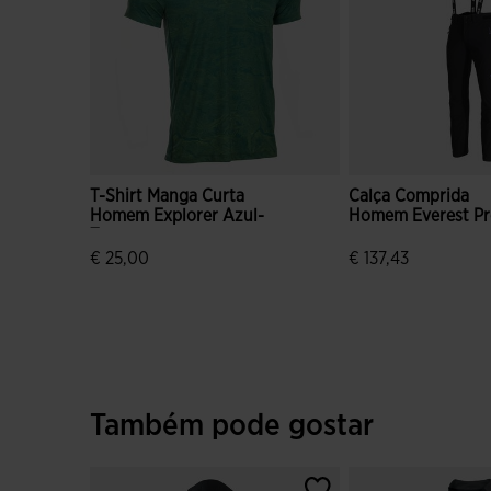
T-Shirt Manga Curta
Calça Comprida
Homem Explorer Azul-
Homem Everest Pr
Turquesa
€ 25,00
€ 137,43
4$9 em 5 avaliação de clientes
5 em 5 avaliação d
Também pode gostar