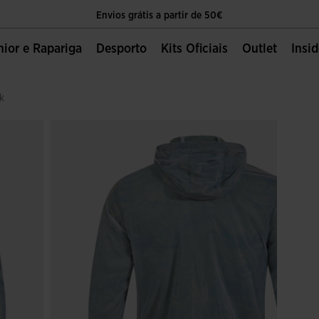
Envios grátis a partir de 50€
O único sítio oficial da Joma Sport
unior e Rapariga
Desporto
Kits Oficiais
Outlet
Insi
Envios grátis a partir de 50€
ak
O único sítio oficial da Joma Sport
Envios grátis a partir de 50€