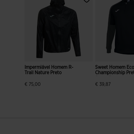
Impermiável Homem R-
Sweet Homem Ec
Trail Nature Preto
Championship Pre
Antracite
€ 75,00
€ 39,87
3$9 em 5 avaliação de clientes
5 em 5 avaliação d