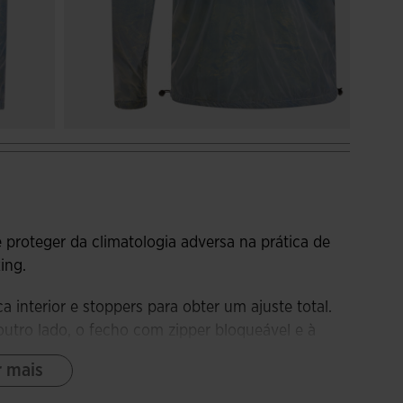
proteger da climatologia adversa na prática de
ing.
interior e stoppers para obter um ajuste total.
utro lado, o fecho com zipper bloqueável e à
 para um uso mais confortável.
r mais
uipada com dois bolsos com fecho de zipper