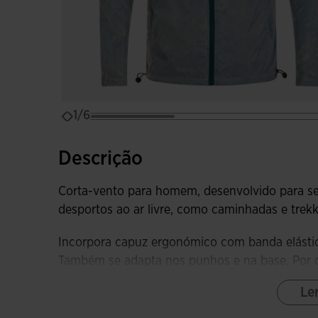
1/6
Descrição
Corta-vento para homem, desenvolvido para se 
desportos ao ar livre, como caminhadas e trekk
Incorpora capuz ergonómico com banda elástica 
Também se adapta nos punhos e na base. Por o
prova de água termina com protetor no queixo
Le
Além disso, esta jaqueta impermeável está eq