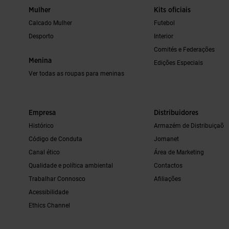
Mulher
Kits oficiais
Calcado Mulher
Futebol
Desporto
Interior
Comités e Federações
Menina
Edições Especiais
Ver todas as roupas para meninas
Empresa
Distribuidores
Histórico
Armazém de Distribuiçaõ
Código de Conduta
Jomanet
Canal ético
Área de Marketing
Qualidade e política ambiental
Contactos
Trabalhar Connosco
Afiliações
Acessibilidade
Ethics Channel