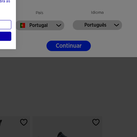
bra as
Idioma
País
Português
Portugal
Continuar