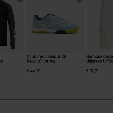
o
Chuteiras Toledo Jr 26
Bermuda Calç
to
Relva Júnior Azul
Unissexo U-Tri
Bege
€ 44,99
€ 31,25
e clientes
5 em 5 avaliação de clientes
4$3 em 5 avali