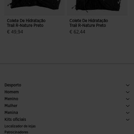
Colete De Hidratação
Colete De Hidratação
C
Trail R-Nature Preto
Trail R-Nature Preto
T
€ 49,94
€ 62,44
4$7 em 5 avaliação de clientes
3$2 em 5 avaliação de clientes
Desporto
Corrida
Homem
Futebol
Calcado Homem
Menino
Padel
Desporto
Ver todas as roupas para meninos
Mulher
Ténis
Calcado Mulher
Menina
Trail Running
Desporto
Ver todas as roupas para meninas
Kits oficiais
Futebol
Localizador de lojas
Interior
Patrocinadores