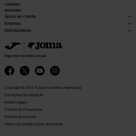
Comités e Federações
Catálogos
Edições Especiais
Novidades
Apoio ao cliente
Condições de Compra
Empresa
Transporte e entrega
Histórico
Distribuidores
Devoluções
Código de Conduta
Armazém de Distribuiçaõ
Formulário de devolução
Canal ético
Jomanet
Tabela de Tamanhos
Qualidade e política ambiental
Área de Marketing
FAQs
Trabalhar Connosco
Contactos
Siga-nos nas redes sociais
Contactos
Acessibilidade
Afiliações
Ethics Channel
Copyright © 2026 Todos os direitos reservados
Condições de utilização
Avisos Legais
Política de Privacidade
Política de Cookies
Alterar as configurações de cookies