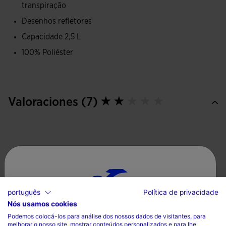
transpiração
Desenhos refletores
Inclui também elementos refletores, entre eles o logótipo
Joma, que funcionam como detalhes de segurança ao
Capacidade 2,5 L
aumentar a visibilidade do corredor em condições de pouca
100% Poliéster
luminosidade.
Medidas tomadas em plano (sem esticar):
Valoraciones (7)
56 cm de diâmetro na talla S
64 cm de diâmetro na talla M
72 cm de diâmetro na talla L
português
Política de privacidade
Nós usamos cookies
Escolha seu país e idioma
Podemos colocá-los para análise dos nossos dados de visitantes, para
melhorar o nosso site, mostrar conteúdos personalizados e para lhe
País