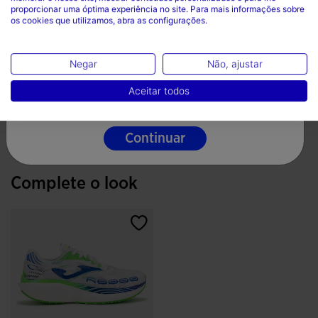
proporcionar uma óptima experiência no site. Para mais informações sobre
os cookies que utilizamos, abra as configurações.
Portugal
Idioma
Negar
Não, ajustar
Português
Aceitar todos
Continuar
Complete o look