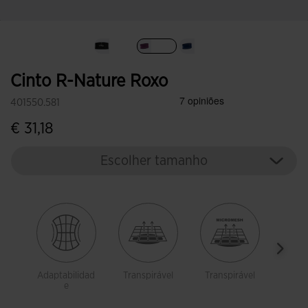
Selecionar
Cinto R-Nature Roxo
401550.581
€ 31,18
Escolher tamanho
Adaptabilidad
Transpirável
Transpirável
Ref
e