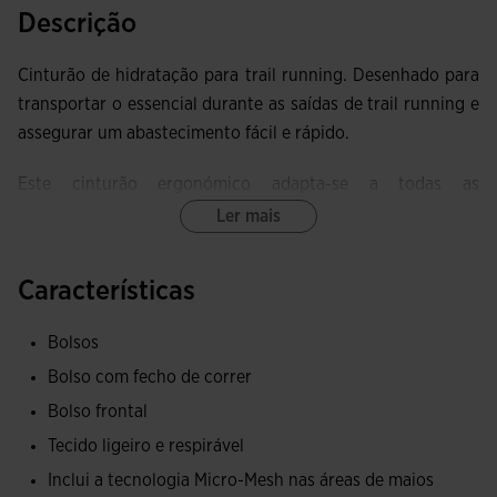
Descrição
Cinturão de hidratação para trail running. Desenhado para
transportar o essencial durante as saídas de trail running e
assegurar um abastecimento fácil e rápido.
Este cinturão ergonómico adapta-se a todas as
morfologias, evitando deslizamentos e proporcionando
Ler mais
amortecimento. É fabricado em tecido respirável com
tecnologia MICRO-MESH SYSTEM, ultraleve e elástico. O
Características
acabamento com banda elástica proporciona um ajuste
excecional.
Bolsos
Bolso com fecho de correr
É perfeito para guardar diversos artigos ou alimentos (2,5
L), pois está equipado com dois bolsos elásticos, um
Bolso frontal
grande bolso traseiro com fecho de correr e puxador, e
Tecido ligeiro e respirável
duas tiras elásticas traseiras antiderrapantes para os
Inclui a tecnologia Micro-Mesh nas áreas de maios
bastões.