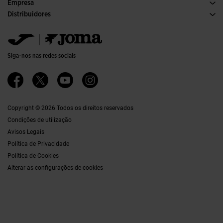
Condições de Compra
Empresa
Transporte e entrega
Histórico
Distribuidores
Devoluções
Código de Conduta
Armazém de Distribuiçaõ
Formulário de devolução
Canal ético
Jomanet
Tabela de Tamanhos
Qualidade e política ambiental
Área de Marketing
FAQs
Trabalhar Connosco
Contactos
Siga-nos nas redes sociais
Contactos
Acessibilidade
Afiliações
Ethics Channel
Copyright © 2026 Todos os direitos reservados
Condições de utilização
Avisos Legais
Política de Privacidade
Política de Cookies
Alterar as configurações de cookies