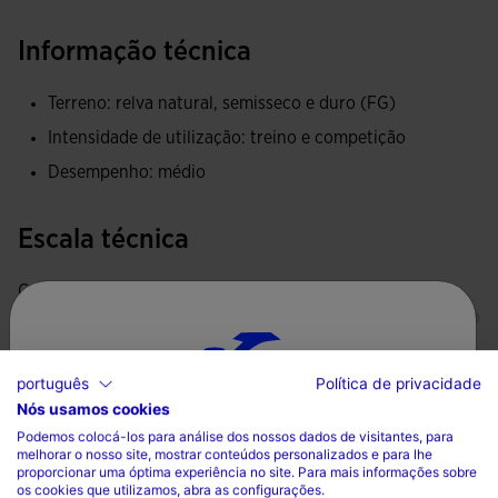
Informação técnica
Terreno: relva natural, semisseco e duro (FG)
Intensidade de utilização: treino e competição
Desempenho: médio
Escala técnica
Controlo
Durabilidade
português
Política de privacidade
Nós usamos cookies
Escolha seu país e idioma
Podemos colocá-los para análise dos nossos dados de visitantes, para
Suporte
melhorar o nosso site, mostrar conteúdos personalizados e para lhe
País
proporcionar uma óptima experiência no site. Para mais informações sobre
os cookies que utilizamos, abra as configurações.