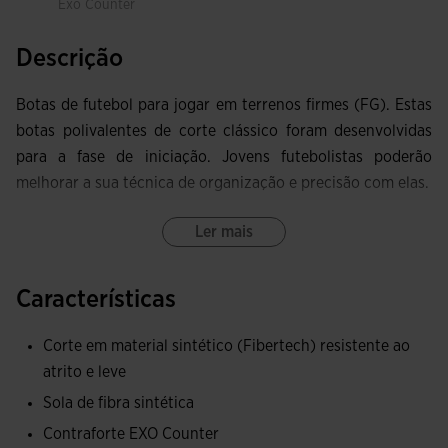
Exo Counter
Descrição
Botas de futebol para jogar em terrenos firmes (FG). Estas
botas polivalentes de corte clássico foram desenvolvidas
para a fase de iniciação. Jovens futebolistas poderão
melhorar a sua técnica de organização e precisão com elas.
O tecido superior é feito de material sintético mais
Ler mais
acessível, que proporciona resistência e leveza.
Características
O contraforte EXO COUNTER traseiro proporciona firmeza
nas mudanças de direção.
Corte em material sintético (Fibertech) resistente ao
atrito e leve
A sola é de fibra sintética, adaptada a este tipo de terreno
para controlar e melhorar a técnica dos movimentos em
Sola de fibra sintética
superfícies firmes não abrasivas.
Contraforte EXO Counter