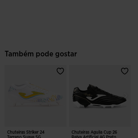
Também pode gostar
Chuteiras Striker 24
Chuteiras Aguila Cup 26
T
Terreno Suave SG
Relva Artificial AG Preto
E