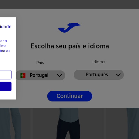
cidade
ar o
Escolha seu país e idioma
tima
bra as
Idioma
País
Português
Portugal
Continuar