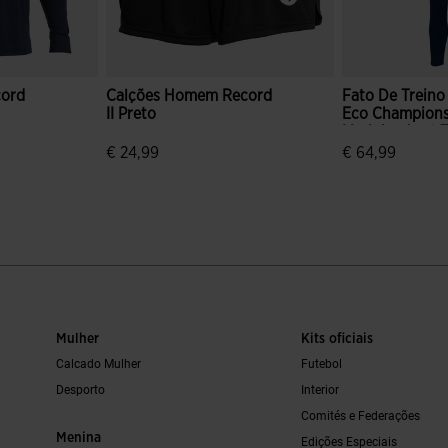
ord
Calções Homem Record
Fato De Trein
II Preto
Eco Champions
Marinho Azul-
Fluorescente
€ 24,99
€ 64,99
 de clientes
3$3 em 5 avaliação de clientes
5 em 5 avaliaç
Mulher
Kits oficiais
Calcado Mulher
Futebol
Desporto
Interior
Comités e Federações
Menina
Edições Especiais