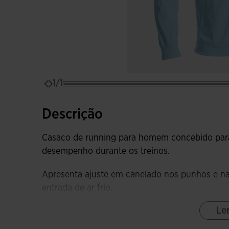
1/1
Descrição
Casaco de running para homem concebido para o
desempenho durante os treinos.
Apresenta ajuste em canelado nos punhos e na 
entrada de ar frio.
Le
As mangas raglã foram desenhadas para melhor
permitindo que o atleta execute qualquer tipo d