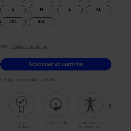
S
M
L
XL
2XL
3XL
tabela de tamanhos
Adicionar ao carrinho
Entrega ao domicílio em 6 dias
Alta
Durabilidade
Liberdade de
Tecido
qualidade
movimentos
quente