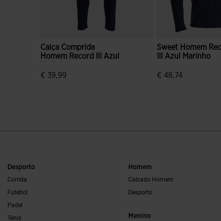
Calça Comprida
Sweet Homem Rec
Homem Record III Azul
III Azul Marinho
Marinho
€ 39,99
€ 48,74
4$6 em 5 avaliação de clientes
3$2 em 5 avaliação
Desporto
Homem
Corrida
Calcado Homem
Futebol
Desporto
Padel
Menino
Ténis