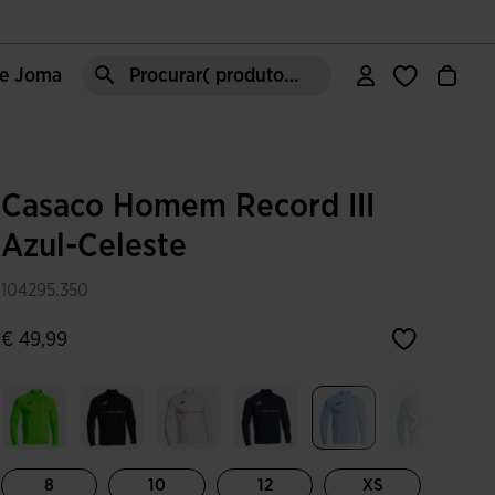
de Joma
Procurar( produto, moda, área, etc)
Casaco Homem Record III
Azul-Celeste
104295.350
€ 49,99
Selecionar
8
10
12
XS