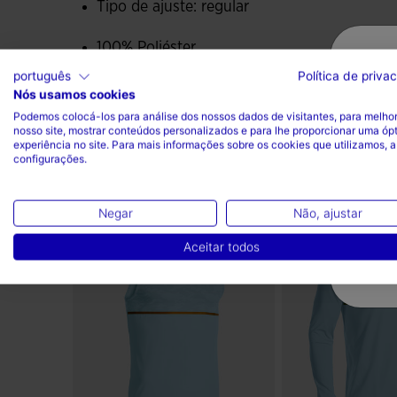
Tipo de ajuste: regular
100% Poliéster
português
Política de priva
Nós usamos cookies
Podemos colocá-los para análise dos nossos dados de visitantes, para melhor
nosso site, mostrar conteúdos personalizados e para lhe proporcionar uma óp
experiência no site. Para mais informações sobre os cookies que utilizamos, a
configurações.
Complete o look
Negar
Não, ajustar
Aceitar todos