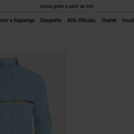
Envios grátis a partir de 50€
O único sítio oficial da Joma Sport
unior e Rapariga
Desporto
Kits Oficiais
Outlet
Insi
Envios grátis a partir de 50€
O único sítio oficial da Joma Sport
Envios grátis a partir de 50€