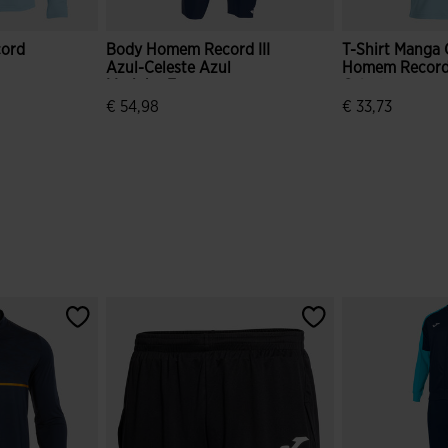
ord
Body Homem Record III
T-Shirt Manga 
Azul-Celeste Azul
Homem Record I
Marinho Escuro
Celeste
€ 54,98
€ 33,73
e clientes
4$9 em 5 avaliação de clientes
4$3 em 5 avali