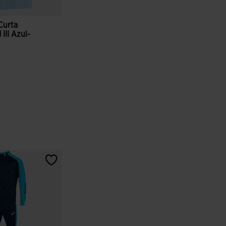
Curta
II Azul-
ação de clientes