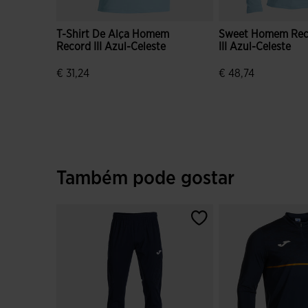
T-Shirt De Alça Homem
Sweet Homem Rec
Record III Azul-Celeste
III Azul-Celeste
€ 31,24
€ 48,74
5 em 5 avaliação de clientes
5 em 5 avaliação d
Também pode gostar