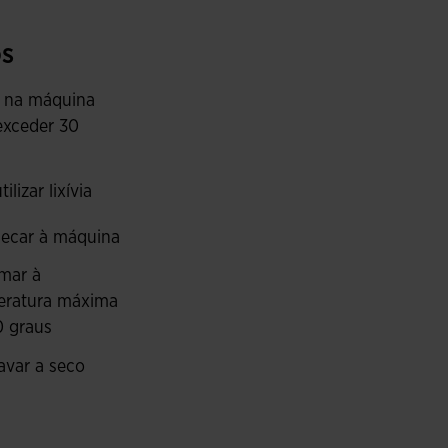
eça conforme as necessidades de ventilação e inclui
s
 fecho de correr, ideais para transportar
 na máquina
ercício. O design frontal sublimado oferece um
exceder 30
eve, respirável e resistente, ideal para treinos
ilizar lixívia
 e proteção térmica em qualquer clima.
ecar à máquina
mar à
eratura máxima
0 graus
avar a seco