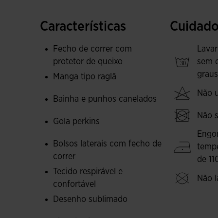
fecho de correr integral facilita o ajuste da p
um protetor de queixo para evitar atritos.
Características
Cuidado
O casaco dispõe também de bolsos frontais com
Fecho de correr com
Lavar
pequenos objetos de forma segura durante o ex
protetor de queixo
sem 
estilo moderno e dinâmico.
graus
Manga tipo raglã
Confeccionado em 100% poliéster, este casaco é l
Não ut
Bainha e punhos canelados
ao ar livre, proporcionando um ajuste perfeito
Não s
Gola perkins
Logótipo da Joma em printing.
Engo
Bolsos laterais com fecho de
temp
correr
de 11
Tecido respirável e
Não l
confortável
Desenho sublimado