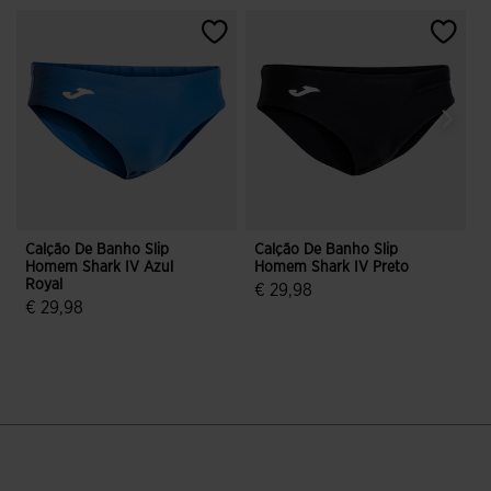
Calção De Banho Slip
Calção De Banho Slip
C
Homem Shark IV Azul
Homem Shark IV Preto
Royal
€ 29,98
€ 29,98
4$6 em 5 avaliação de clientes
4$2 em 5 avaliação de clientes