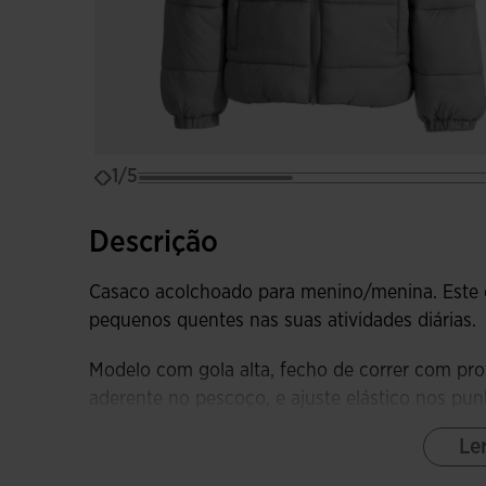
1/5
Descrição
Casaco acolchoado para menino/menina. Este 
pequenos quentes nas suas atividades diárias.
Modelo com gola alta, fecho de correr com pro
aderente no pescoço, e ajuste elástico nos p
bolsos laterais com fecho de correr para guar
Le
Fabricado com tecido acolchoado, leve e que o