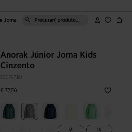
de Joma
Procurar( produto, moda, área, etc)
Anorak Júnior Joma Kids
Cinzento
500767.181
€ 37,50
Selecionar
4
6
8
10