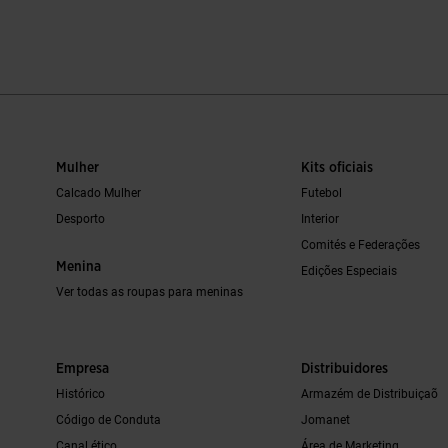
e clientes
4$5 em 5 avaliação de clientes
4$8 em 5 avali
Mulher
Kits oficiais
Calcado Mulher
Futebol
Desporto
Interior
Comités e Federações
Menina
Edições Especiais
Ver todas as roupas para meninas
Empresa
Distribuidores
Histórico
Armazém de Distribuiçaõ
Código de Conduta
Jomanet
Canal ético
Área de Marketing