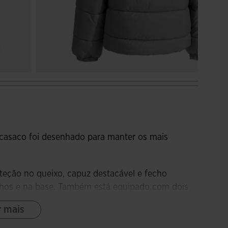
casaco foi desenhado para manter os mais
teção no queixo, capuz destacável e fecho
unhos e na base. Também está equipado com dois
dar pequenos objetos de forma segura.
r mais
ferece isolamento térmico no inverno.