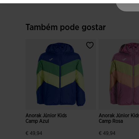
Também pode gostar
Anorak Júnior Kids
Anorak Júnior Kid
Camp Azul
Camp Rosa
€ 49,94
€ 49,94