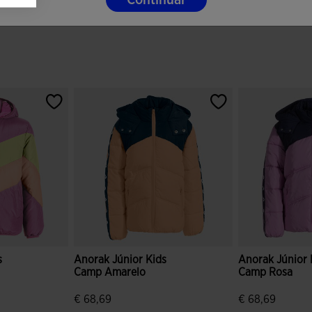
Continuar
s
Anorak Júnior Kids
Anorak Júnior 
Camp Amarelo
Camp Rosa
€ 68,69
€ 68,69