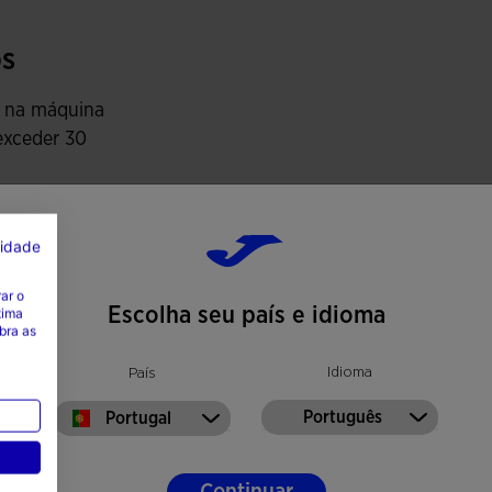
alhe que brilha no escuro no puxador do fecho
s
 na máquina
exceder 30
ilizar lixívia
cidade
ecar à máquina
ar o
mar à
Escolha seu país e idioma
tima
eratura máxima
bra as
0 graus
Idioma
País
avar a seco
Português
Portugal