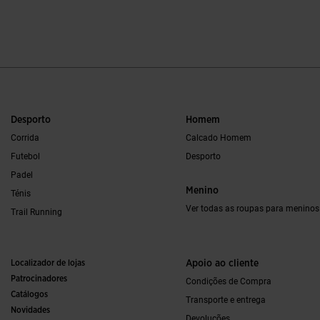
4$2 em 5 avaliação de clientes
5 em 5 avaliação d
Desporto
Homem
Corrida
Calcado Homem
Futebol
Desporto
Padel
Menino
Ténis
Ver todas as roupas para meninos
Trail Running
Localizador de lojas
Apoio ao cliente
Patrocinadores
Condições de Compra
Catálogos
Transporte e entrega
Novidades
Devoluções