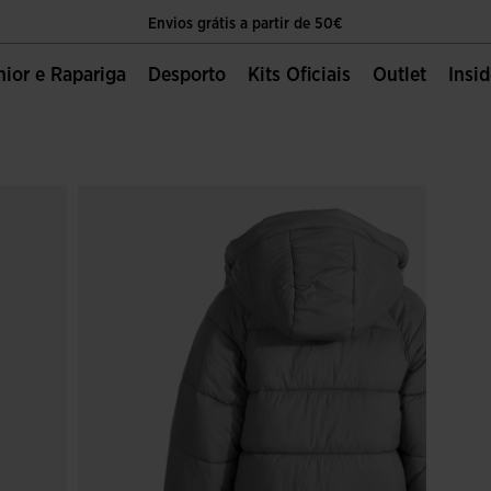
Envios grátis a partir de 50€
O único sítio oficial da Joma Sport
unior e Rapariga
Desporto
Kits Oficiais
Outlet
Insi
Envios grátis a partir de 50€
O único sítio oficial da Joma Sport
Envios grátis a partir de 50€