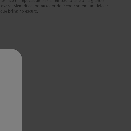
térmico em épocas de baixas temperaturas e uma grande
leveza. Além disso, no puxador do fecho contém um detalhe
que brilha no escuro.