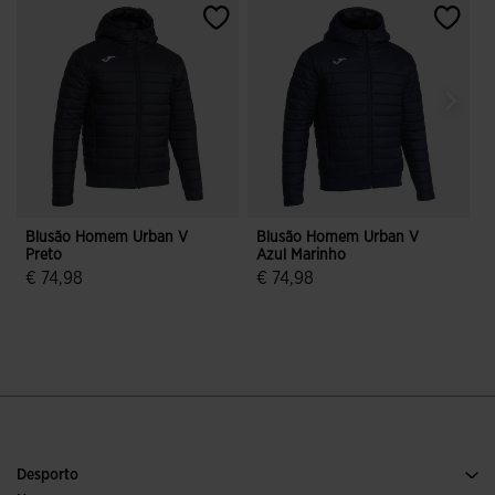
Blusão Homem Urban V
Blusão Homem Urban V
Preto
Azul Marinho
P
€ 74,98
€ 74,98
4$6 em 5 avaliação de clientes
4$2 em 5 avaliação de clientes
Desporto