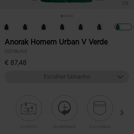
1/6
Selec
Anorak Homem Urban V Verde
103798.450
€ 87,48
Escolher tamanho
Conforto
Durabilidade
Com bolsos
P