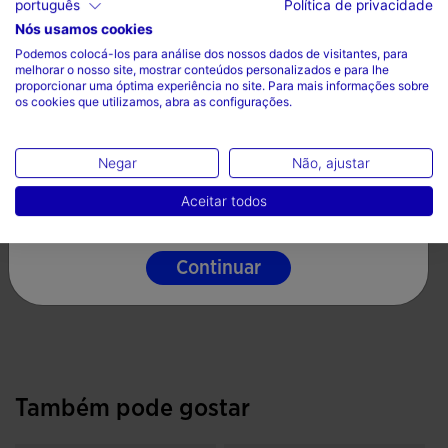
português
Política de privacidade
Tecido principal 100% Nylon / Forro interior 100%
*Nos tamanhos Junior não se incluem cordões
Nós usamos cookies
Escolha seu país e idioma
Poliéster
Podemos colocá-los para análise dos nossos dados de visitantes, para
melhorar o nosso site, mostrar conteúdos personalizados e para lhe
Logótipo Joma bordado.
País
proporcionar uma óptima experiência no site. Para mais informações sobre
os cookies que utilizamos, abra as configurações.
Cuidados
Portugal
Idioma
Lavar na máquina sem exceder 30 graus
Negar
Não, ajustar
Não utilizar lixívia
Português
Aceitar todos
Não secar à máquina
Engomar à temperatura máxima de 110 graus
Continuar
Não lavar a seco
Também pode gostar