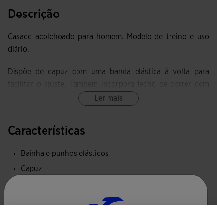
Descrição
Casaco acolchoado para homem. Modelo de treino e uso
diário.
Dispõe de capuz com uma banda elástica à volta para
facilitar o ajuste. Também incorpora fecho de correr com
puxador, dois bolsos exteriores com fecho de correr
Ler mais
invisível e elástico em punhos e barra. Os bolsos seguros
são ideais para guardar pequenos objectos pessoais.
Características
Esta jaqueta está fabricada com tecido acolchoado muito
Bainha e punhos elásticos
leve, que mantém constante a temperatura corporal e
Capuz
proporciona conforto ao desportista. O seu volume aquece,
mas não adiciona peso extra. Para maior comodidade, o
Bolsos com fecho de correr
anorak está equipado com uma tira protetora (covertape)
Tecido quente e confortável
na zona do queixo, evitando qualquer atrito ou irritação.
Tipo de ajuste: regular