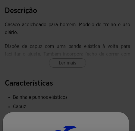
Descrição
Casaco acolchoado para homem. Modelo de treino e uso
diário.
Dispõe de capuz com uma banda elástica à volta para
facilitar o ajuste. Também incorpora fecho de correr com
puxador, dois bolsos exteriores com fecho de correr
Ler mais
invisível e elástico em punhos e barra. Os bolsos seguros
são ideais para guardar pequenos objectos pessoais.
Características
Esta jaqueta está fabricada com tecido acolchoado muito
Bainha e punhos elásticos
leve, que mantém constante a temperatura corporal e
Capuz
proporciona conforto ao desportista. O seu volume aquece,
mas não adiciona peso extra. Para maior comodidade, o
Bolsos com fecho de correr
anorak está equipado com uma tira protetora (covertape)
Tecido quente e confortável
na zona do queixo, evitando qualquer atrito ou irritação.
Tipo de ajuste: regular