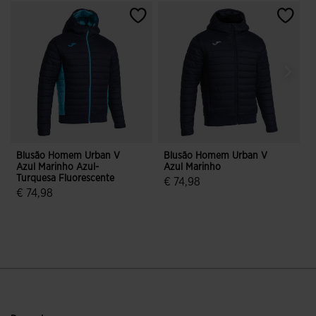
Blusão Homem Urban V
Blusão Homem Urban V
Azul Marinho Azul-
Azul Marinho
A
Turquesa Fluorescente
R
€ 74,98
€ 74,98
4$2 em 5 avaliação de clientes
3$4 em 5 avaliação de clientes