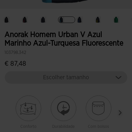
Selecionar
Anorak Homem Urban V Azul
Marinho Azul-Turquesa Fluorescente
103798.342
€ 87,48
Escolher tamanho
Conforto
Durabilidade
Com bolsos
P