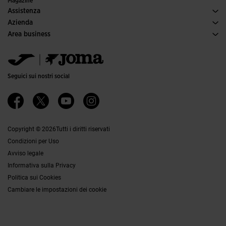
Magazine
Assistenza
Condizioni per gli acquisti
Azienda
Trasporti e consegna
Storia
Area business
Resi
Codice di condotta
Area distributori
Guida alle taglie
Canale etico
Jomanet
FAQs
Responsabilità aziendale
Area Marketing
Contatti
Lavora con noi
Contatti
Seguici sui nostri social
Accessibilità
Affiliati
Canale Etico
Copyright © 2026Tutti i diritti riservati
Condizioni per Uso
Avviso legale
Informativa sulla Privacy
Politica sui Cookies
Cambiare le impostazioni dei cookie