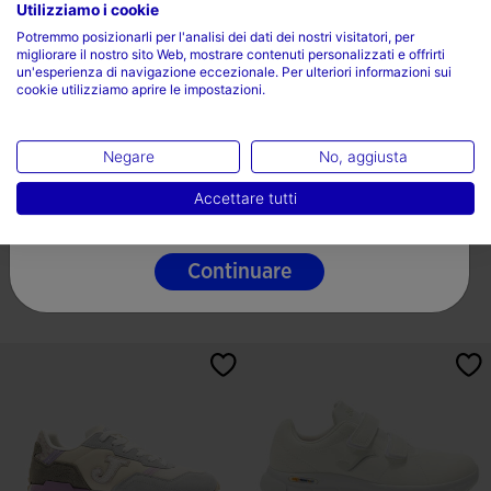
Utilizziamo i cookie
Scegli il tuo paese e la tua lingua
Potremmo posizionarli per l'analisi dei dati dei nostri visitatori, per
migliorare il nostro sito Web, mostrare contenuti personalizzati e offrirti
Paese
un'esperienza di navigazione eccezionale. Per ulteriori informazioni sui
cookie utilizziamo aprire le impostazioni.
Italia
Lingua
Negare
No, aggiusta
Scarpe Casual CR111 Men 26
Scarpe Casual Lumus Men 26
Italiano
Accettare tutti
Uomo Nero
Uomo Nero
56,99 €
66,99 €
Continuare
2 Colores
5 su 5 valutazione dei clienti
5 su 5 valutazione dei clienti