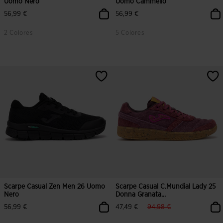
Uomo Nero
Uomo Cammello
56,99 €
56,99 €
2 Colores
5 Colores
3,5 su 5 valutazione dei clienti
4,1 su 5 valutazione dei clienti
Scarpe Casual Zen Men 26 Uomo
Scarpe Casual C.Mundial Lady 25
Nero
Donna Granata...
label.price.reduced.from
label.price.to
56,99 €
47,49 €
94,98 €