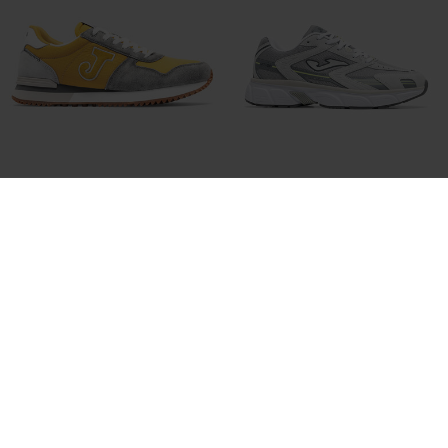
Scarpe Casual C.Origen Men 26
Scarpe Casual RT50 Men 26
Uomo Giallo
Uomo Grigio
52,99 €
56,99 €
3 Colores
5 Colores