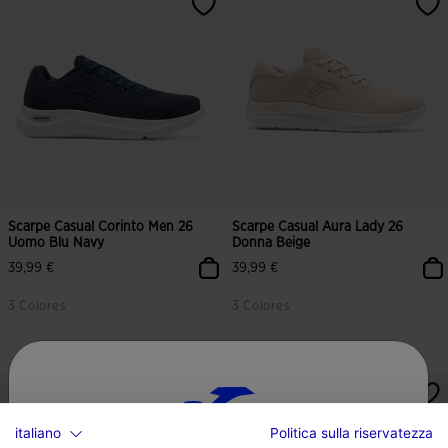
Scarpe Casual Corinto Men 26
Scarpe Casual Aura Lady 26
Uomo Blu Navy
Donna Beige
39,99 €
39,99 €
3 Colores
3 Colores
5 su 5 valutazione dei clienti
5 su 5 valutazione dei clienti
italiano
Politica sulla riservatezza