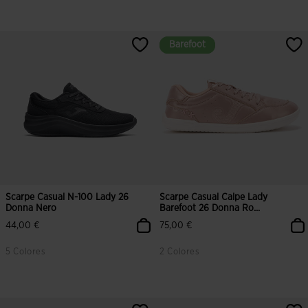
3,3 su 5 valutazione dei clienti
4,2 su 5 valutazione dei clienti
Barefoot
Barefoot
Scarpe Casual N-100 Lady 26
Scarpe Casual Calpe Lady
Donna Nero
Barefoot 26 Donna Ro...
44,00 €
75,00 €
5 Colores
2 Colores
4,5 su 5 valutazione dei clienti
5 su 5 valutazione dei clienti