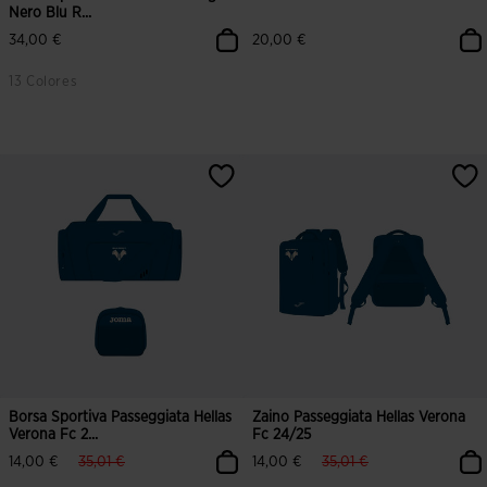
Nero Blu R...
34,00 €
20,00 €
13 Colores
5 su 5 valutazione dei clienti
4,7 su 5 valutazione dei clienti
Borsa Sportiva Passeggiata Hellas
Zaino Passeggiata Hellas Verona
Verona Fc 2...
Fc 24/25
label.price.reduced.from
label.price.to
label.price.reduced.from
label.price.to
14,00 €
35,01 €
14,00 €
35,01 €