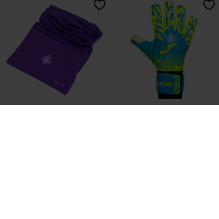
Scaldacollo Allenamento ACF
Guanti Portiere Calcio Premier Blu
Fiorentina 26/27
Verde Fluorescente
25,00 €
59,00 €
3 Colores