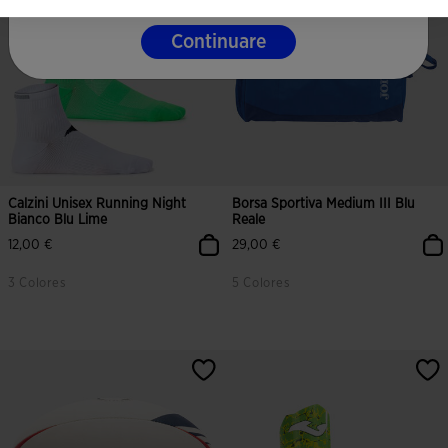
Continuare
Calzini Unisex Running Night
Borsa Sportiva Medium III Blu
Bianco Blu Lime
Reale
12,00 €
29,00 €
3 Colores
5 Colores
5 su 5 valutazione dei clienti
5 su 5 valutazione dei clienti