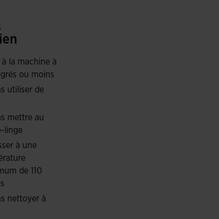
s
 un composant élastique, ce short offre une
ien
it respirabilité et confort, assurant un ajustement
 à la machine à
grés ou moins
s utiliser de
s mettre au
-linge
ser à une
rature
mum de 110
és
s nettoyer à