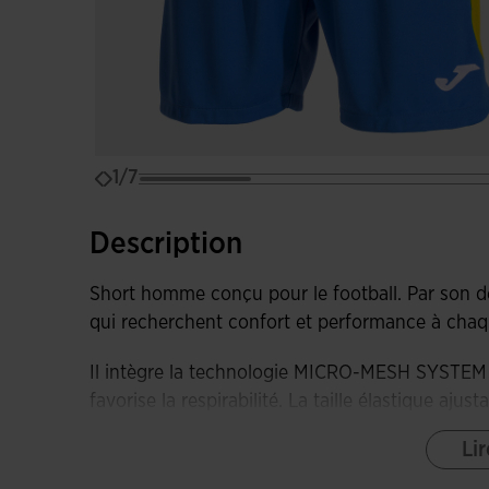
1/7
Description
Short homme conçu pour le football. Par son de
qui recherchent confort et performance à cha
Il intègre la technologie MICRO-MESH SYSTEM su
favorise la respirabilité. La taille élastique ajus
ajustement personnalisé et sécurisé.
Lir
De plus, il dispose d'ouvertures latérales qui