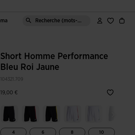
Joma
Recherche (mots-clés, etc.)
Short Homme Performance
Bleu Roi Jaune
104321.709
19,00 €
4
6
8
10