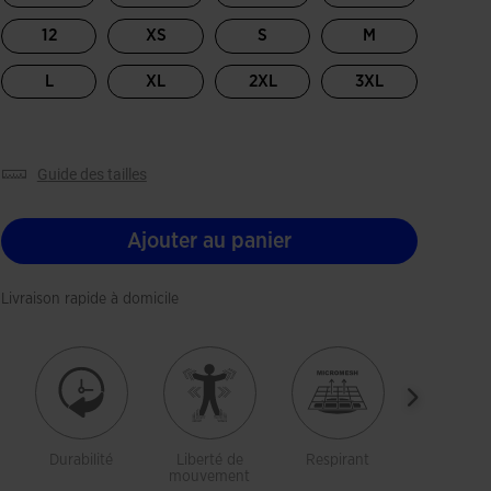
12
XS
S
M
L
XL
2XL
3XL
guide des tailles
Ajouter au panier
Livraison rapide à domicile
Durabilité
Liberté de
Respirant
Elastiqu
mouvement