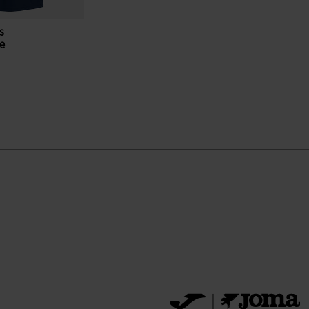
s
e
eu
ion du client