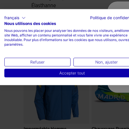
Élasthanne
français
Politique de confiden
Nous utilisons des cookies
Nous pouvons les placer pour analyser les données de nos visiteurs, améliorer
site Web, afficher un contenu personnalisé et vous faire vivre une expérience
inoubliable. Pour plus d'informations sur les cookies que nous utilisons, ouvrez
paramètres.
Complétez le look
Refuser
Non, ajuster
Accepter tout