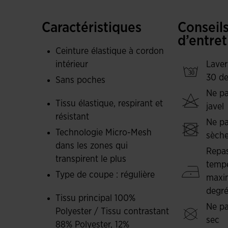
et facilitent la pratique des activités sportives.
Caractéristiques
Conseil
Confectionné en interlock 100 % polyester avec
d’entret
grande durabilité et légèreté. Son design garant
Ceinture élastique à cordon
optimal grâce à sa composante élastique.
intérieur
Laver
30 de
Sans poches
Logo Joma brodé.
Ne pa
Tissu élastique, respirant et
javel
résistant
Ne pa
Technologie Micro-Mesh
sèche
dans les zones qui
Repas
transpirent le plus
tempé
Type de coupe : régulière
maxi
degr
Tissu principal 100%
Ne pa
Polyester / Tissu contrastant
sec
88% Polyester, 12%