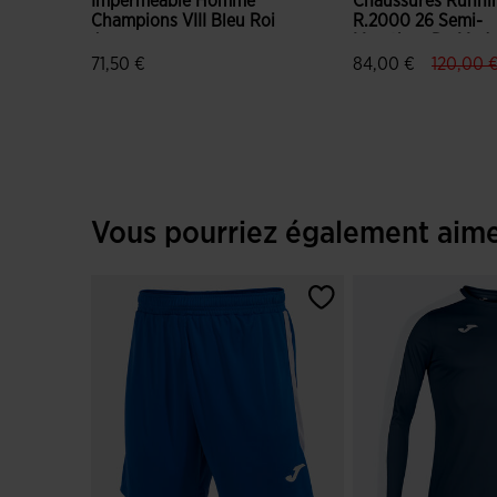
Imperméable Homme
Chaussures Runni
Champions VIII Bleu Roi
R.2000 26 Semi-
Jaune
Marathon De Madr
Unisexe Vert Bleu
label.pr
71,50 €
84,00 €
120,00 
3,4 sur 5 Évaluation du client
5 sur 5 Évaluation 
Vous pourriez également aim