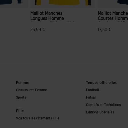
Maillot Manches
Maillot Manche
Longues Homme
Courtes Homm
Academy III Jaune Noir
Academy IV Bl
Marine Rouge
23,99 €
17,50 €
n du client
5 sur 5 Évaluation du client
5 sur 5 Évaluat
Femme
Tenues officielles
Chaussures Femme
Football
Sports
Futsal
Comités et fédérations
Fille
Éditions Spéciales
Voir tous les vêtements Fille