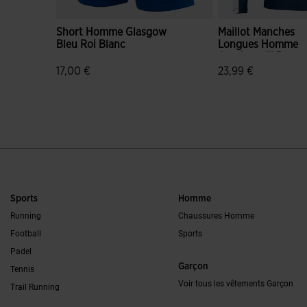
Short Homme Glasgow
Maillot Manches
Bleu Roi Blanc
Longues Homme
Academy III Bleu
Marine Blanc
17,00 €
23,99 €
4,2 sur 5 Évaluation du client
3,8 sur 5 Évaluatio
Sports
Homme
Running
Chaussures Homme
Football
Sports
Padel
Garçon
Tennis
Voir tous les vêtements Garçon
Trail Running