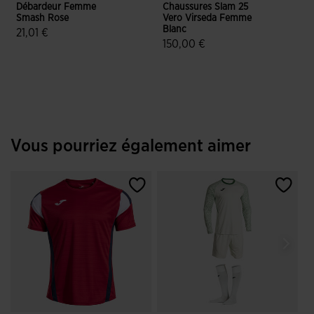
Débardeur Femme
Chaussures Slam 25
R
Smash Rose
Vero Virseda Femme
A
Blanc
21,01 €
150,00 €
5 sur 5 Évaluation du client
3,5 sur 5 Évaluation du client
Vous pourriez également aimer