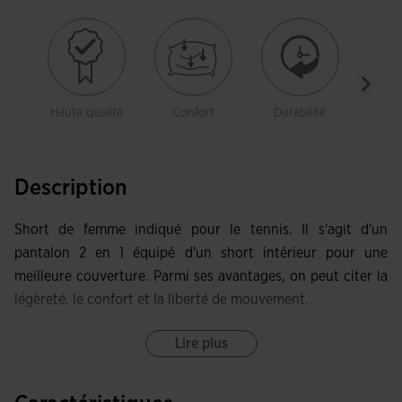
Haute qualité
Confort
Durabilité
Libe
mou
Description
Short de femme indiqué pour le tennis. Il s'agit d'un
pantalon 2 en 1 équipé d'un short intérieur pour une
meilleure couverture. Parmi ses avantages, on peut citer la
légèreté, le confort et la liberté de mouvement.
Il intègre une taille élastique avec cordon, qui régule
Lire plus
l'ajustement et maintient le vêtement à la taille. Avec une
coupe croisée pour une mobilité sans restrictions et pour