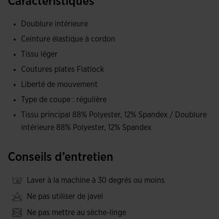
Caractéristiques
augmenter la longueur de la foulée. L'extérieur est fabriqué
en tissu ultraléger, flexible et à séchage rapide. Ainsi, la
Doublure intérieure
transpiration sera contrôlée et la sensation de fraîcheur
Ceinture élastique à cordon
sera plus grande.
Tissu léger
Short intérieur élastique construit avec le système de
Coutures plates Flatlock
coutures plates Flatlock, qui prévient d'éventuelles
Liberté de mouvement
irritations de la peau.
Type de coupe : régulière
Logo Joma en impression silicone.
Tissu principal 88% Polyester, 12% Spandex / Doublure
intérieure 88% Polyester, 12% Spandex
Conseils d’entretien
Laver à la machine à 30 degrés ou moins
Ne pas utiliser de javel
Ne pas mettre au sèche-linge