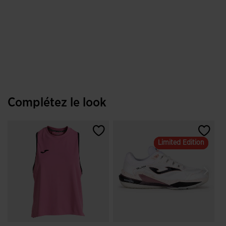
Complétez le look
Limited Edition
Limited Edition