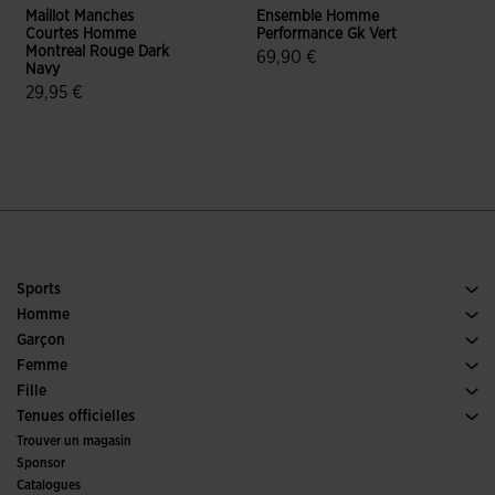
Maillot Manches
Ensemble Homme
C
Courtes Homme
Performance Gk Vert
C
Montreal Rouge Dark
F
69,90 €
Navy
3,2 sur 5 Évaluation du client
29,95 €
5 sur 5 Évaluation du client
Sports
Running
Homme
Football
Chaussures Homme
Garçon
Padel
Sports
Voir tous les vêtements Garçon
Femme
Tennis
Chaussures Femme
Fille
Trail Running
Sports
Voir tous les vêtements Fille
Tenues officielles
Football
Trouver un magasin
Futsal
Sponsor
Comités et fédérations
Catalogues