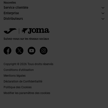
Éditions Spéciales
Nouvelles
Service clientèle
Conditions de Vente
Enterprise
Transport-et-livraison
Histoire
Distributeurs
Retours
Code de Conduite
Entrepôt distributeurs
Guide de taille
Canal éthique
Jomanet
FAQs
Politique de qualité et d'environnement
Service Marketing
Contacter
Emplois
Contacter
Suivez-nous sur les réseaux sociaux
Accessibilité
Affiliates
Ethics Channel
Copyright © 2026 Tous droits réservés
Conditions d'utilisation
Mentions légales
Déclaration de Confidentialité
Politique des Cookies
Modifier les paramètres des cookies